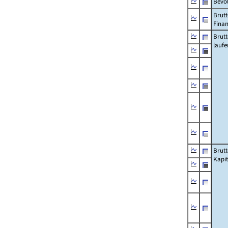
Bevö
Brutt
Fina
Brut
lauf
Brut
Kapi