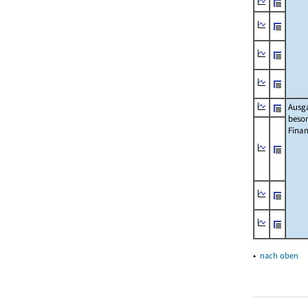
Ausg
beso
Fina
▴
nach oben