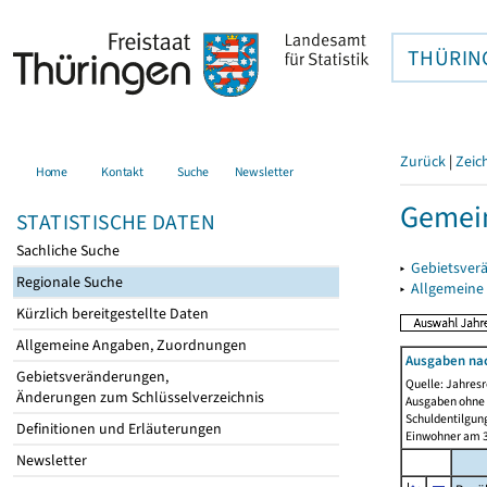
THÜRIN
Zurück
|
Zeic
Home
Kontakt
Suche
Newsletter
Gemein
STATISTISCHE DATEN
Sachliche Suche
▸
Gebietsver
Regionale Suche
▸
Allgemeine
Kürzlich bereitgestellte Daten
Allgemeine Angaben, Zuordnungen
Ausgaben na
Gebietsveränderungen,
Quelle: Jahresr
Änderungen zum Schlüsselverzeichnis
Ausgaben ohne 
Schuldentilgun
Definitionen und Erläuterungen
Einwohner am 3
Newsletter