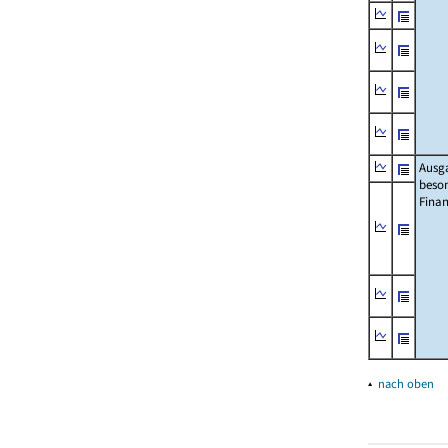
Ausg
beso
Fina
▴
nach oben