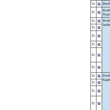
Bevö
Brutt
Fina
Brut
lauf
Brut
Kapi