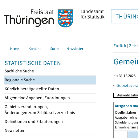
THÜRIN
Zurück
|
Zeic
Home
Kontakt
Suche
Newsletter
Gemei
STATISTISCHE DATEN
Sachliche Suche
bis 31.12.2023
Regionale Suche
▸
Gebietsver
Kürzlich bereitgestellte Daten
Allgemeine Angaben, Zuordnungen
Ausgaben na
Gebietsveränderungen,
Änderungen zum Schlüsselverzeichnis
Quelle: Jahresr
Ausgaben ohne 
Definitionen und Erläuterungen
Schuldentilgun
Einwohner am 3
Newsletter