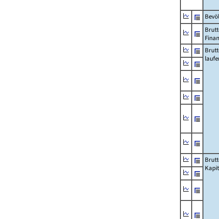
Bevö
Brutt
Fina
Brut
lauf
Brut
Kapi