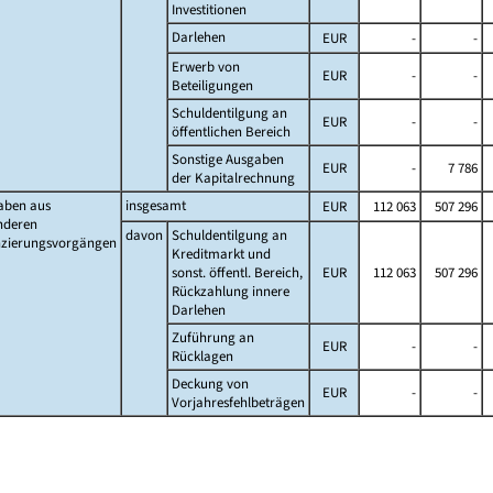
Investitionen
Darlehen
EUR
-
-
Erwerb von
EUR
-
-
Beteiligungen
Schuldentilgung an
EUR
-
-
öffentlichen Bereich
Sonstige Ausgaben
EUR
-
7 786
der Kapitalrechnung
aben aus
insgesamt
EUR
112 063
507 296
nderen
davon
Schuldentilgung an
nzierungsvorgängen
Kreditmarkt und
sonst. öffentl. Bereich,
EUR
112 063
507 296
Rückzahlung innere
Darlehen
Zuführung an
EUR
-
-
Rücklagen
Deckung von
EUR
-
-
Vorjahresfehlbeträgen