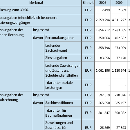
Merkmal
Einheit
2008
2009
lkerung zum 30.06.
EUR
2 499
2 509
oausgaben (einschließlich besondere
EUR
2 559 294
4 511 227
3
nzierungsvorgänge)
toausgaben der
insgesamt
EUR
1 854 712
2 283 055
2
enden Rechnung
davon
Personalausgaben
EUR
350 064
402 382
laufender
EUR
358 796
673 009
Sachaufwand
Zinsausgaben
EUR
83 656
77 120
laufende Zuweisungen
und Zuschüsse,
EUR
1 062 196
1 130 544
1
Schuldendiensthilfen
darunter soziale
EUR
-
-
Leistungen
toausgaben der
insgesamt
EUR
592 519
1 720 876
1
talrechnung
davon
Sachinvestitionen
EUR
565 650
1 685 197
darunter für
EUR
501 547
1 508 982
Baumaßnahmen
Zuweisungen und
Zuschüsse für
EUR
26 869
27 893