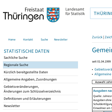
THÜRIN
Zurück
|
Zeic
Home
Kontakt
Suche
Newsletter
Gemein
STATISTISCHE DATEN
Sachliche Suche
seit 01.04.1999
Regionale Suche
▸
Gebietsver
Kürzlich bereitgestellte Daten
▸
Allgemeine
Allgemeine Angaben, Zuordnungen
Gebietsveränderungen,
Ausgaben na
Änderungen zum Schlüsselverzeichnis
Quelle: Jahresr
Definitionen und Erläuterungen
Ausgaben ohne 
Schuldentilgun
Newsletter
Einwohner am 3