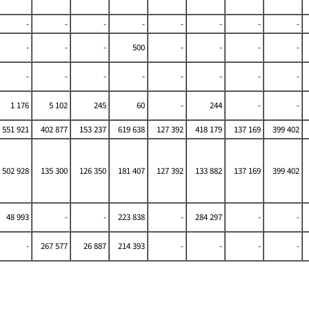
-
-
-
-
-
-
-
-
-
-
-
500
-
-
-
-
-
-
-
-
-
-
-
-
1 176
5 102
245
60
-
244
-
-
551 921
402 877
153 237
619 638
127 392
418 179
137 169
399 402
502 928
135 300
126 350
181 407
127 392
133 882
137 169
399 402
48 993
-
-
223 838
-
284 297
-
-
-
267 577
26 887
214 393
-
-
-
-