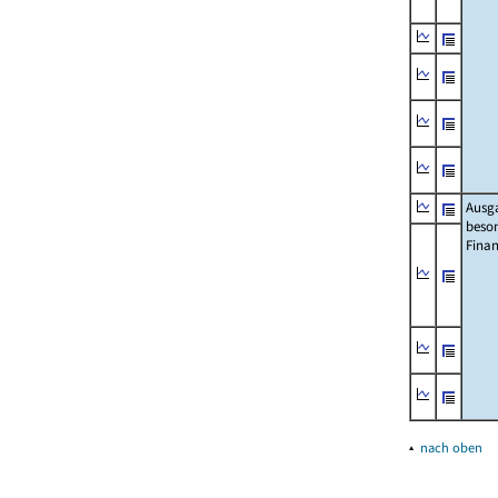
Ausg
beso
Fina
▴
nach oben