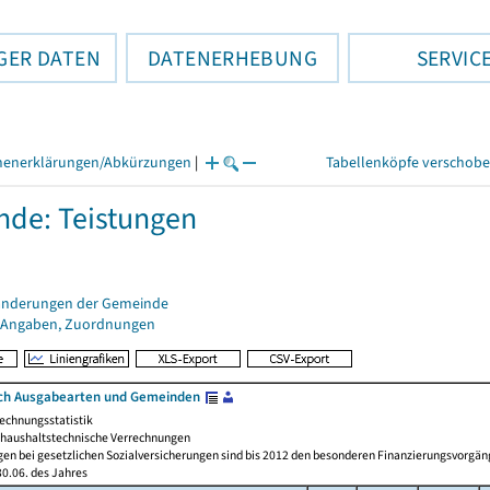
GER DATEN
DATENERHEBUNG
SERVIC
henerklärungen/Abkürzungen
|
Tabellenköpfe verschob
de: Teistungen
änderungen der Gemeinde
 Angaben, Zuordnungen
ch Ausgabearten und Gemeinden
echnungsstatistik
haushaltstechnische Verrechnungen
gen bei gesetzlichen Sozialversicherungen sind bis 2012 den besonderen Finanzierungsvorgän
0.06. des Jahres