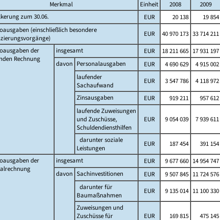
Merkmal
Einheit
2008
2009
lkerung zum 30.06.
EUR
20 138
19 854
oausgaben (einschließlich besondere
EUR
40 970 173
33 714 211
nzierungsvorgänge)
toausgaben der
insgesamt
EUR
18 211 665
17 931 197
enden Rechnung
davon
Personalausgaben
EUR
4 690 629
4 915 002
laufender
EUR
3 547 786
4 118 972
Sachaufwand
Zinsausgaben
EUR
919 211
957 612
laufende Zuweisungen
und Zuschüsse,
EUR
9 054 039
7 939 611
Schuldendiensthilfen
darunter soziale
EUR
187 454
391 154
Leistungen
toausgaben der
insgesamt
EUR
9 677 660
14 954 747
talrechnung
davon
Sachinvestitionen
EUR
9 507 845
11 724 576
darunter für
EUR
9 135 014
11 100 330
Baumaßnahmen
Zuweisungen und
Zuschüsse für
EUR
169 815
475 145