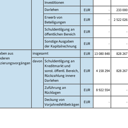
Investitionen
Darlehen
EUR
-
233 000
Erwerb von
EUR
-
2 522 026
Beteiligungen
Schuldentilgung an
EUR
-
-
öffentlichen Bereich
Sonstige Ausgaben
EUR
-
-
der Kapitalrechnung
aben aus
insgesamt
EUR
13 080 848
828 267
nderen
davon
Schuldentilgung an
nzierungsvorgängen
Kreditmarkt und
sonst. öffentl. Bereich,
EUR
4 158 294
828 267
Rückzahlung innere
Darlehen
Zuführung an
EUR
8 922 554
-
Rücklagen
Deckung von
EUR
-
-
Vorjahresfehlbeträgen