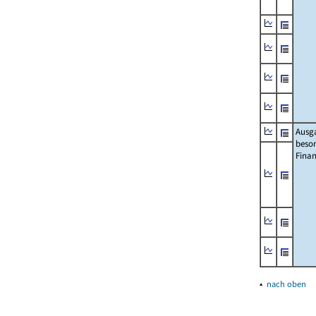
Ausg
beso
Fina
▴
nach oben