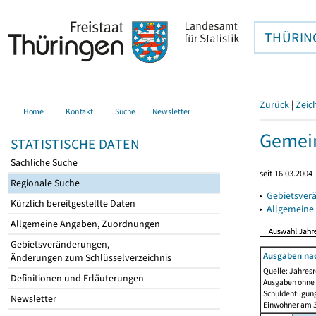
THÜRIN
Zurück
|
Zeic
Home
Kontakt
Suche
Newsletter
Gemein
STATISTISCHE DATEN
Sachliche Suche
seit 16.03.2004
Regionale Suche
▸
Gebietsver
Kürzlich bereitgestellte Daten
▸
Allgemeine
Allgemeine Angaben, Zuordnungen
Gebietsveränderungen,
Ausgaben na
Änderungen zum Schlüsselverzeichnis
Quelle: Jahresr
Definitionen und Erläuterungen
Ausgaben ohne 
Schuldentilgun
Newsletter
Einwohner am 3