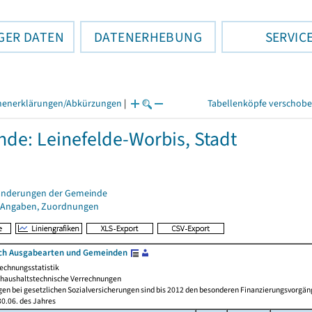
GER DATEN
DATENERHEBUNG
SERVIC
henerklärungen/Abkürzungen
|
Tabellenköpfe verschob
de: Leinefelde-Worbis, Stadt
änderungen der Gemeinde
 Angaben, Zuordnungen
ch Ausgabearten und Gemeinden
echnungsstatistik
haushaltstechnische Verrechnungen
gen bei gesetzlichen Sozialversicherungen sind bis 2012 den besonderen Finanzierungsvorgän
0.06. des Jahres