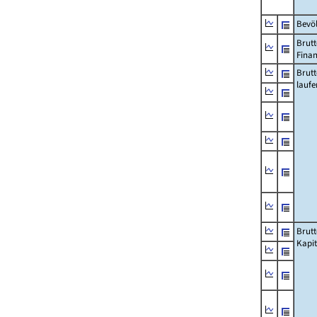
Bevö
Brutt
Fina
Brut
lauf
Brut
Kapi