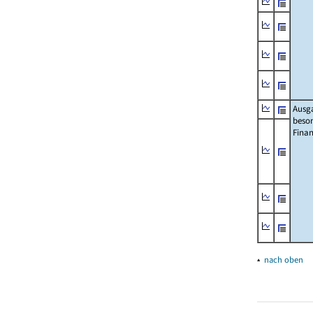
Ausg
beso
Fina
▴
nach oben