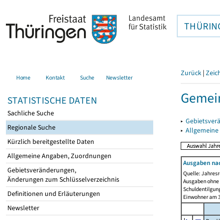
THÜRIN
Zurück
|
Zeic
Home
Kontakt
Suche
Newsletter
Gemein
STATISTISCHE DATEN
Sachliche Suche
▸
Gebietsver
Regionale Suche
▸
Allgemeine
Kürzlich bereitgestellte Daten
Allgemeine Angaben, Zuordnungen
Ausgaben na
Gebietsveränderungen,
Quelle: Jahresr
Änderungen zum Schlüsselverzeichnis
Ausgaben ohne 
Schuldentilgun
Definitionen und Erläuterungen
Einwohner am 3
Newsletter