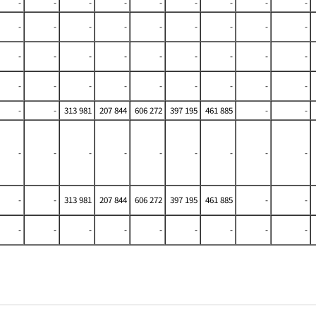
-
-
-
-
-
-
-
-
-
-
-
-
-
-
-
-
-
-
-
-
-
-
-
-
-
-
-
-
-
-
-
-
-
-
-
-
-
-
313 981
207 844
606 272
397 195
461 885
-
-
-
-
-
-
-
-
-
-
-
-
-
313 981
207 844
606 272
397 195
461 885
-
-
-
-
-
-
-
-
-
-
-