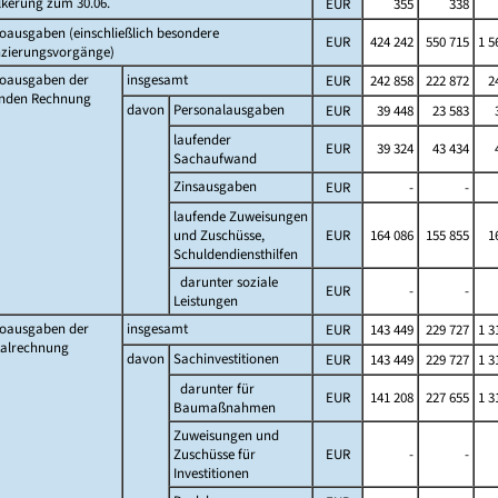
lkerung zum 30.06.
EUR
355
338
oausgaben (einschließlich besondere
EUR
424 242
550 715
1 5
nzierungsvorgänge)
toausgaben der
insgesamt
EUR
242 858
222 872
24
enden Rechnung
davon
Personalausgaben
EUR
39 448
23 583
laufender
EUR
39 324
43 434
Sachaufwand
Zinsausgaben
EUR
-
-
laufende Zuweisungen
und Zuschüsse,
EUR
164 086
155 855
16
Schuldendiensthilfen
darunter soziale
EUR
-
-
Leistungen
toausgaben der
insgesamt
EUR
143 449
229 727
1 3
talrechnung
davon
Sachinvestitionen
EUR
143 449
229 727
1 3
darunter für
EUR
141 208
227 655
1 3
Baumaßnahmen
Zuweisungen und
Zuschüsse für
EUR
-
-
Investitionen