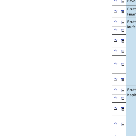
Bevö
Brutt
Fina
Brut
lauf
Brut
Kapi