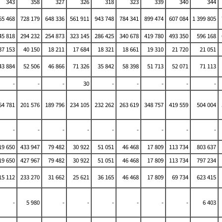
343
358
327
326
318
323
339
340
344
65 468
728 179
648 336
561 911
943 748
784 341
899 474
607 084
1 399 805
5 818
294 232
254 873
323 145
286 425
340 678
419 780
493 350
596 168
37 153
40 150
18 211
17 684
18 321
18 661
19 310
21 720
21 051
43 884
52 506
46 866
71 326
35 842
58 398
51 713
52 071
71 113
-
-
-
30
-
-
-
-
-
4 781
201 576
189 796
234 105
232 262
263 619
348 757
419 559
504 004
-
-
-
-
-
-
-
-
-
19 650
433 947
79 482
30 922
51 051
46 468
17 809
113 734
803 637
19 650
427 967
79 482
30 922
51 051
46 468
17 809
113 734
797 234
15 112
233 270
31 662
25 621
36 165
46 468
17 809
69 734
623 415
-
5 980
-
-
-
-
-
-
6 403