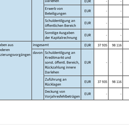
Darlehen
EUR
-
-
Erwerb von
EUR
-
-
Beteiligungen
Schuldentilgung an
EUR
-
-
öffentlichen Bereich
Sonstige Ausgaben
EUR
-
-
der Kapitalrechnung
aben aus
insgesamt
EUR
37 935
98 116
nderen
davon
Schuldentilgung an
nzierungsvorgängen
Kreditmarkt und
sonst. öffentl. Bereich,
EUR
-
-
Rückzahlung innere
Darlehen
Zuführung an
EUR
37 935
98 116
Rücklagen
Deckung von
EUR
-
-
Vorjahresfehlbeträgen