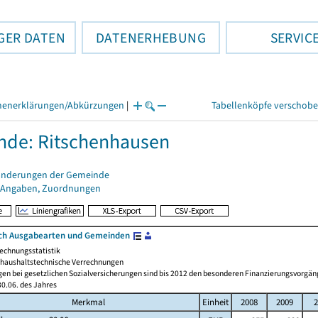
GER DATEN
DATENERHEBUNG
SERVIC
henerklärungen/Abkürzungen
|
Tabellenköpfe verschob
de: Ritschenhausen
änderungen der Gemeinde
 Angaben, Zuordnungen
ch Ausgabearten und Gemeinden
echnungsstatistik
haushaltstechnische Verrechnungen
gen bei gesetzlichen Sozialversicherungen sind bis 2012 den besonderen Finanzierungsvorgän
0.06. des Jahres
Merkmal
Einheit
2008
2009
2