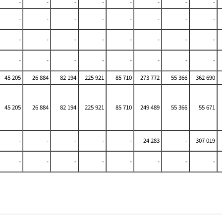
-
-
-
-
-
-
-
-
-
-
-
-
-
-
-
-
-
-
-
-
-
-
-
-
-
-
-
-
-
-
-
-
45 205
26 884
82 194
225 921
85 710
273 772
55 366
362 690
45 205
26 884
82 194
225 921
85 710
249 489
55 366
55 671
-
-
-
-
-
24 283
-
307 019
-
-
-
-
-
-
-
-