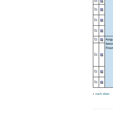
Ausg
beso
Fina
▴
nach oben