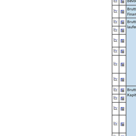
Bevö
Brutt
Fina
Brut
lauf
Brut
Kapi