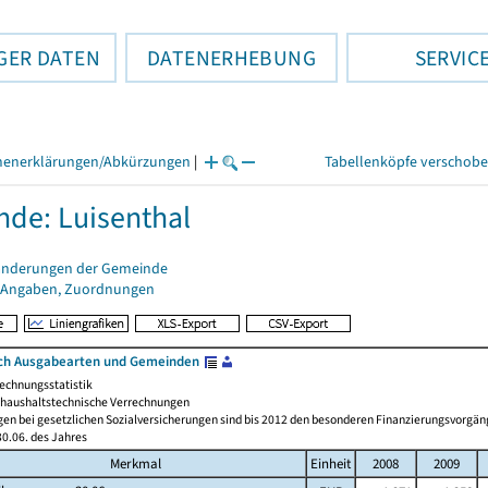
GER DATEN
DATENERHEBUNG
SERVIC
henerklärungen/Abkürzungen
|
Tabellenköpfe verschob
de: Luisenthal
änderungen der Gemeinde
 Angaben, Zuordnungen
ch Ausgabearten und Gemeinden
echnungsstatistik
haushaltstechnische Verrechnungen
gen bei gesetzlichen Sozialversicherungen sind bis 2012 den besonderen Finanzierungsvorgän
0.06. des Jahres
Merkmal
Einheit
2008
2009