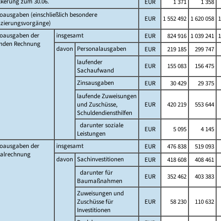
lkerung zum 30.06.
EUR
1 371
1 358
oausgaben (einschließlich besondere
EUR
1 552 492
1 620 058
1
nzierungsvorgänge)
toausgaben der
insgesamt
EUR
824 916
1 039 241
1
enden Rechnung
davon
Personalausgaben
EUR
219 185
299 747
laufender
EUR
155 083
156 475
Sachaufwand
Zinsausgaben
EUR
30 429
29 375
laufende Zuweisungen
und Zuschüsse,
EUR
420 219
553 644
Schuldendiensthilfen
darunter soziale
EUR
5 095
4 145
Leistungen
toausgaben der
insgesamt
EUR
476 838
519 093
talrechnung
davon
Sachinvestitionen
EUR
418 608
408 461
darunter für
EUR
352 462
403 383
Baumaßnahmen
Zuweisungen und
Zuschüsse für
EUR
58 230
110 632
Investitionen