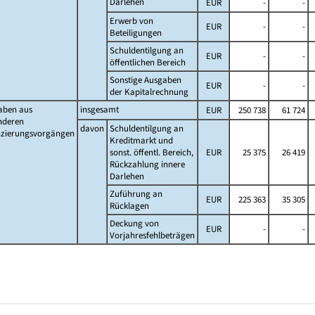
Darlehen
EUR
-
-
Erwerb von
EUR
-
-
Beteiligungen
Schuldentilgung an
EUR
-
-
öffentlichen Bereich
Sonstige Ausgaben
EUR
-
-
der Kapitalrechnung
aben aus
insgesamt
EUR
250 738
61 724
nderen
davon
Schuldentilgung an
nzierungsvorgängen
Kreditmarkt und
sonst. öffentl. Bereich,
EUR
25 375
26 419
Rückzahlung innere
Darlehen
Zuführung an
EUR
225 363
35 305
Rücklagen
Deckung von
EUR
-
-
Vorjahresfehlbeträgen