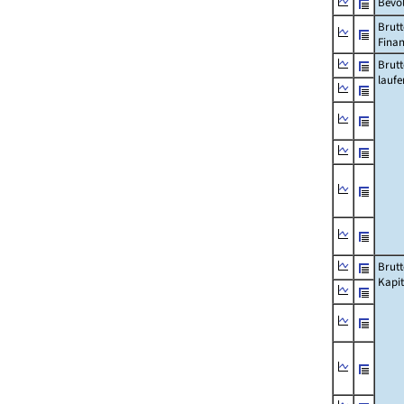
Bevö
Brutt
Fina
Brut
lauf
Brut
Kapi