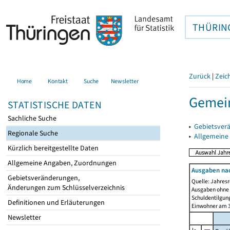
THÜRIN
Zurück
|
Zeic
Home
Kontakt
Suche
Newsletter
Gemei
STATISTISCHE DATEN
Sachliche Suche
▸
Gebietsver
Regionale Suche
▸
Allgemeine
Kürzlich bereitgestellte Daten
Allgemeine Angaben, Zuordnungen
Ausgaben na
Gebietsveränderungen,
Quelle: Jahresr
Änderungen zum Schlüsselverzeichnis
Ausgaben ohne 
Schuldentilgun
Definitionen und Erläuterungen
Einwohner am 3
Newsletter