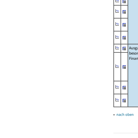
Ausg
beso
Fina
▴
nach oben