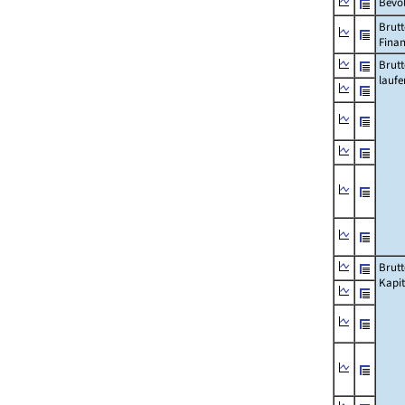
Bevö
Brutt
Fina
Brut
lauf
Brut
Kapi