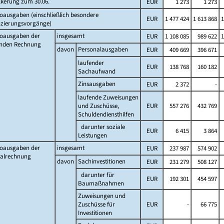
lkerung zum 30.06.
EUR
1 273
1 273
oausgaben (einschließlich besondere
EUR
1 477 424
1 613 868
1
nzierungsvorgänge)
toausgaben der
insgesamt
EUR
1 108 085
989 622
1
enden Rechnung
davon
Personalausgaben
EUR
409 669
396 671
laufender
EUR
138 768
160 182
Sachaufwand
Zinsausgaben
EUR
2 372
-
laufende Zuweisungen
und Zuschüsse,
EUR
557 276
432 769
Schuldendiensthilfen
darunter soziale
EUR
6 415
3 864
Leistungen
toausgaben der
insgesamt
EUR
237 987
574 902
talrechnung
davon
Sachinvestitionen
EUR
231 279
508 127
darunter für
EUR
192 301
454 597
Baumaßnahmen
Zuweisungen und
Zuschüsse für
EUR
-
66 775
Investitionen