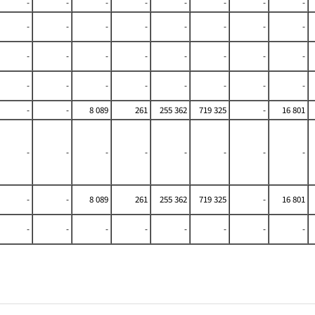
-
-
-
-
-
-
-
-
-
-
-
-
-
-
-
-
-
-
-
-
-
-
-
-
-
-
-
-
-
-
-
-
-
-
8 089
261
255 362
719 325
-
16 801
-
-
-
-
-
-
-
-
-
-
8 089
261
255 362
719 325
-
16 801
-
-
-
-
-
-
-
-