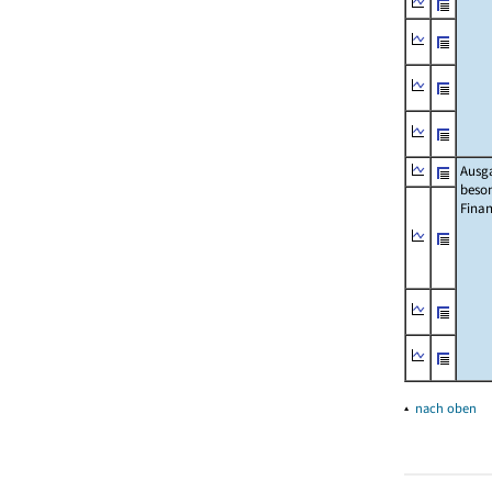
Ausg
beso
Fina
▴
nach oben