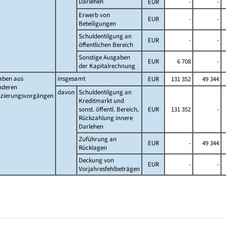
Darlehen
EUR
-
-
Erwerb von
EUR
-
-
Beteiligungen
Schuldentilgung an
EUR
-
-
öffentlichen Bereich
Sonstige Ausgaben
EUR
6 708
-
der Kapitalrechnung
aben aus
insgesamt
EUR
131 352
49 344
nderen
davon
Schuldentilgung an
nzierungsvorgängen
Kreditmarkt und
sonst. öffentl. Bereich,
EUR
131 352
-
Rückzahlung innere
Darlehen
Zuführung an
EUR
-
49 344
Rücklagen
Deckung von
EUR
-
-
Vorjahresfehlbeträgen