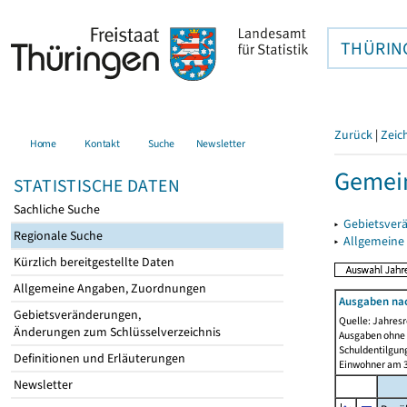
THÜRIN
Zurück
|
Zeic
Home
Kontakt
Suche
Newsletter
Gemei
STATISTISCHE DATEN
Sachliche Suche
▸
Gebietsver
Regionale Suche
▸
Allgemeine
Kürzlich bereitgestellte Daten
Allgemeine Angaben, Zuordnungen
Ausgaben na
Gebietsveränderungen,
Quelle: Jahresr
Änderungen zum Schlüsselverzeichnis
Ausgaben ohne 
Schuldentilgun
Definitionen und Erläuterungen
Einwohner am 3
Newsletter