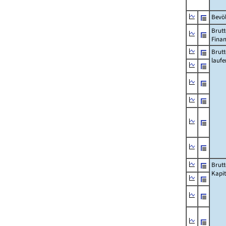
Bevö
Brutt
Fina
Brut
lauf
Brut
Kapi