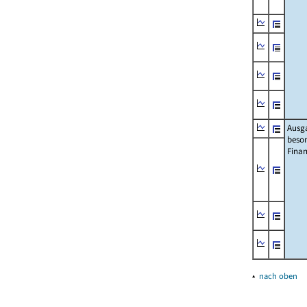
Ausg
beso
Fina
▴
nach oben