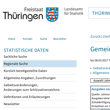
THÜRIN
Zurück
|
Zeic
Home
Kontakt
Suche
Newsletter
Gemein
STATISTISCHE DATEN
Sachliche Suche
bis 08.03.2017 
Regionale Suche
▸
Gebietsver
Kürzlich bereitgestellte Daten
▸
Allgemeine
Allgemeine Angaben, Zuordnungen
Gebietsveränderungen,
Ausgaben na
Änderungen zum Schlüsselverzeichnis
Quelle: Jahresr
Definitionen und Erläuterungen
Ausgaben ohne 
Schuldentilgun
Newsletter
Einwohner am 3