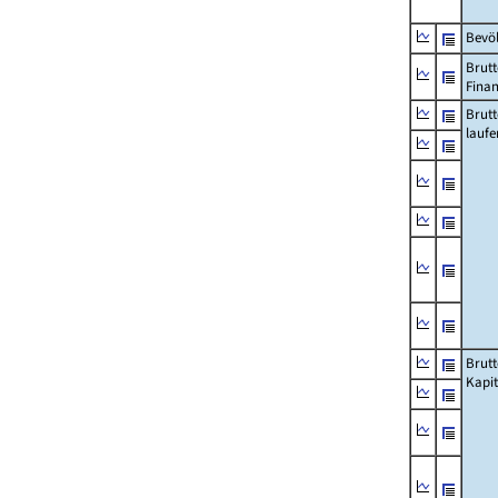
Bevö
Brutt
Fina
Brut
lauf
Brut
Kapi