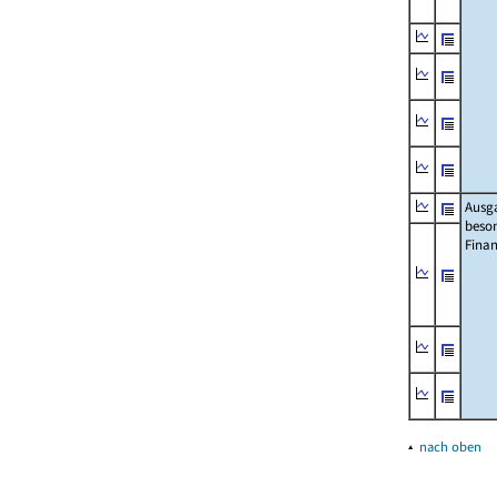
Ausg
beso
Fina
▴
nach oben