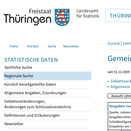
THÜRIN
Zurück
|
Zeic
Home
Kontakt
Suche
Newsletter
Gemein
STATISTISCHE DATEN
Sachliche Suche
seit 01.12.2009
Regionale Suche
▸
Gebietsver
Kürzlich bereitgestellte Daten
▸
Allgemeine
Allgemeine Angaben, Zuordnungen
Gebietsveränderungen,
Ausgaben na
Änderungen zum Schlüsselverzeichnis
Quelle: Jahresr
Definitionen und Erläuterungen
Ausgaben ohne 
Schuldentilgun
Newsletter
Einwohner am 3