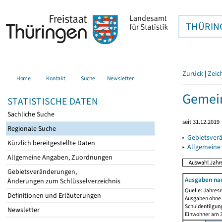
THÜRIN
Zurück
|
Zeic
Home
Kontakt
Suche
Newsletter
Gemei
STATISTISCHE DATEN
Sachliche Suche
seit 31.12.2019
Regionale Suche
▸
Gebietsver
Kürzlich bereitgestellte Daten
▸
Allgemeine
Allgemeine Angaben, Zuordnungen
Gebietsveränderungen,
Ausgaben na
Änderungen zum Schlüsselverzeichnis
Quelle: Jahresr
Definitionen und Erläuterungen
Ausgaben ohne 
Schuldentilgun
Newsletter
Einwohner am 3