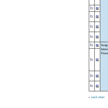
Ausg
beso
Fina
▴
nach oben