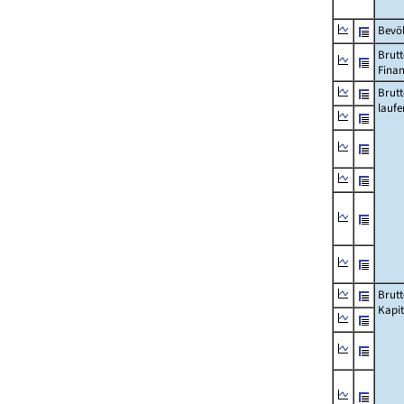
Bevö
Brutt
Fina
Brut
lauf
Brut
Kapi