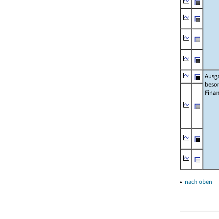
Ausg
beso
Fina
▴
nach oben