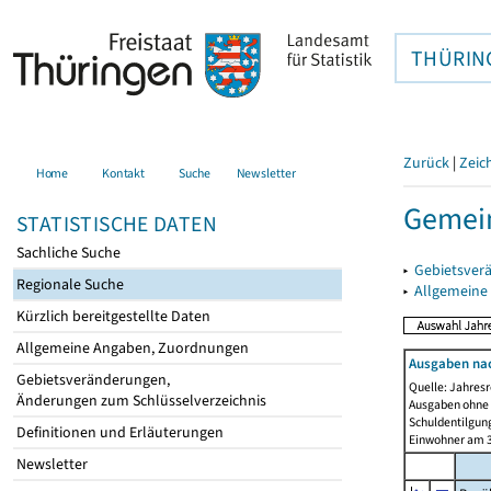
THÜRIN
Zurück
|
Zeic
Home
Kontakt
Suche
Newsletter
Gemein
STATISTISCHE DATEN
Sachliche Suche
▸
Gebietsver
Regionale Suche
▸
Allgemeine
Kürzlich bereitgestellte Daten
Allgemeine Angaben, Zuordnungen
Ausgaben na
Gebietsveränderungen,
Quelle: Jahresr
Änderungen zum Schlüsselverzeichnis
Ausgaben ohne 
Schuldentilgun
Definitionen und Erläuterungen
Einwohner am 3
Newsletter