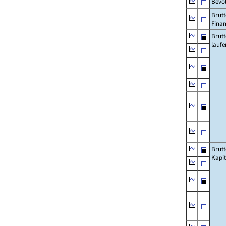
Bevö
Brutt
Fina
Brut
lauf
Brut
Kapi