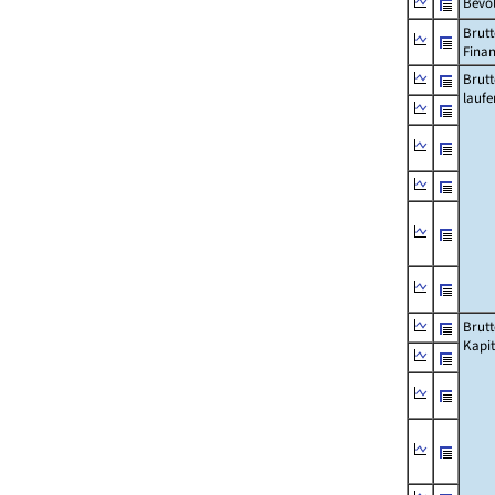
Bevö
Brutt
Fina
Brut
lauf
Brut
Kapi