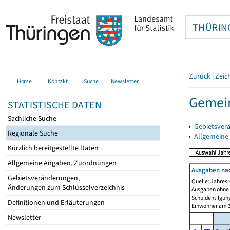
THÜRIN
Zurück
|
Zeic
Home
Kontakt
Suche
Newsletter
Gemein
STATISTISCHE DATEN
Sachliche Suche
▸
Gebietsver
Regionale Suche
▸
Allgemeine
Kürzlich bereitgestellte Daten
Allgemeine Angaben, Zuordnungen
Ausgaben na
Gebietsveränderungen,
Quelle: Jahresr
Änderungen zum Schlüsselverzeichnis
Ausgaben ohne 
Schuldentilgun
Definitionen und Erläuterungen
Einwohner am 3
Newsletter