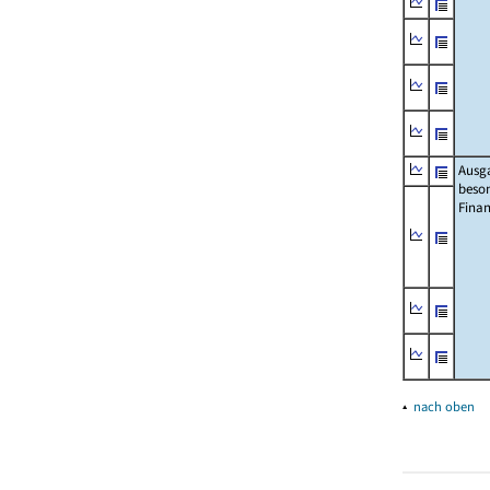
Ausg
beso
Fina
▴
nach oben