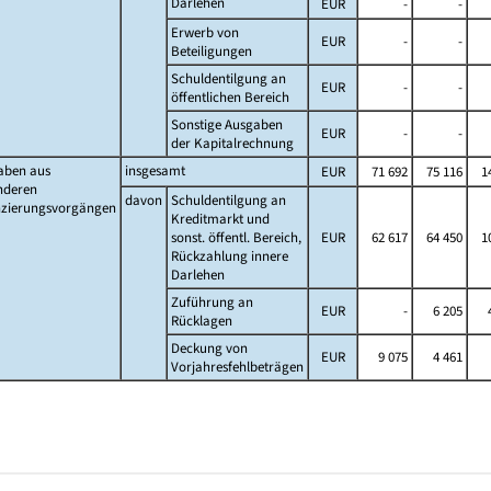
Darlehen
EUR
-
-
Erwerb von
EUR
-
-
Beteiligungen
Schuldentilgung an
EUR
-
-
öffentlichen Bereich
Sonstige Ausgaben
EUR
-
-
der Kapitalrechnung
aben aus
insgesamt
EUR
71 692
75 116
1
nderen
davon
Schuldentilgung an
nzierungsvorgängen
Kreditmarkt und
sonst. öffentl. Bereich,
EUR
62 617
64 450
1
Rückzahlung innere
Darlehen
Zuführung an
EUR
-
6 205
Rücklagen
Deckung von
EUR
9 075
4 461
Vorjahresfehlbeträgen