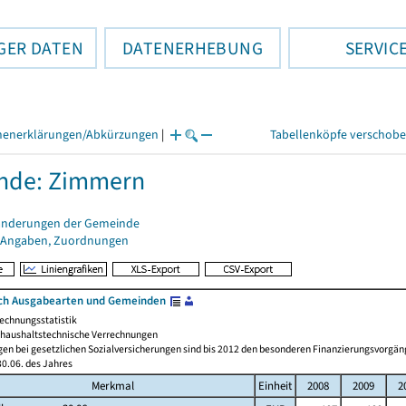
GER DATEN
DATENERHEBUNG
SERVIC
henerklärungen/Abkürzungen
|
Tabellenköpfe verschob
nde: Zimmern
änderungen der Gemeinde
 Angaben, Zuordnungen
ch Ausgabearten und Gemeinden
echnungsstatistik
haushaltstechnische Verrechnungen
gen bei gesetzlichen Sozialversicherungen sind bis 2012 den besonderen Finanzierungsvorgän
0.06. des Jahres
Merkmal
Einheit
2008
2009
2