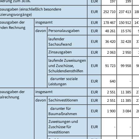
lkerung zum 30.06.
EUR
197
199
oausgaben (einschließlich besondere
EUR
252 710
237 413
188
nzierungsvorgänge)
toausgaben der
insgesamt
EUR
178 467
150 912
147
enden Rechnung
davon
Personalausgaben
EUR
48 261
15 576
laufender
EUR
36 420
32 428
3
Sachaufwand
Zinsausgaben
EUR
2 063
2 950
laufende Zuweisungen
und Zuschüsse,
EUR
91 723
99 958
9
Schuldendiensthilfen
darunter soziale
EUR
640
-
Leistungen
toausgaben der
insgesamt
EUR
2 551
11 385
2
talrechnung
davon
Sachinvestitionen
EUR
2 551
11 385
2
darunter für
EUR
1 900
3 084
2
Baumaßnahmen
Zuweisungen und
Zuschüsse für
EUR
-
-
Investitionen