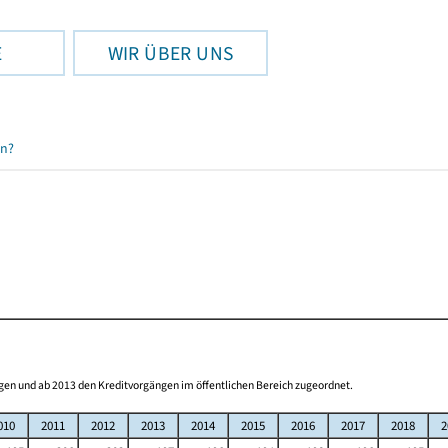
E
WIR ÜBER UNS
en?
gen und ab 2013 den Kreditvorgängen im öffentlichen Bereich zugeordnet.
010
2011
2012
2013
2014
2015
2016
2017
2018
2