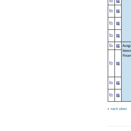
Ausg
beso
Fina
▴
nach oben