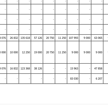
-
-
-
-
-
-
-
-
-
-
-
-
-
-
-
-
-
-
-
-
-
-
-
-
-
-
-
-
-
-
-
-
-
-
-
-
4 076
26 832
135 618
57 126
20 750
11 250
107 993
9 000
63 065
0 000
10 000
12 250
19 000
20 750
11 250
9 000
9 000
9 000
4 076
16 832
123 368
38 126
-
-
15 963
-
47 858
-
-
-
-
-
-
83 030
-
6 207