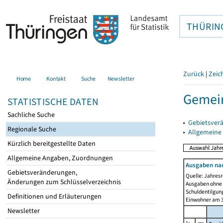
THÜRIN
Zurück
|
Zeic
Home
Kontakt
Suche
Newsletter
Gemei
STATISTISCHE DATEN
Sachliche Suche
▸
Gebietsver
Regionale Suche
▸
Allgemeine
Kürzlich bereitgestellte Daten
Allgemeine Angaben, Zuordnungen
Ausgaben na
Gebietsveränderungen,
Quelle: Jahresr
Änderungen zum Schlüsselverzeichnis
Ausgaben ohne 
Schuldentilgun
Definitionen und Erläuterungen
Einwohner am 3
Newsletter