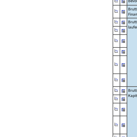
Bevö
Brutt
Fina
Brut
lauf
Brut
Kapi