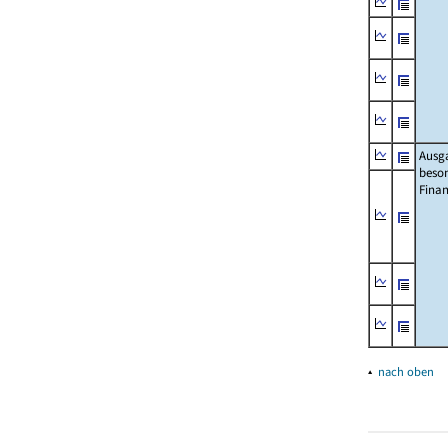
Ausg
beso
Fina
▴
nach oben