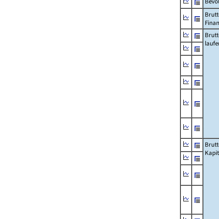
Bevö
Brutt
Fina
Brut
lauf
Brut
Kapi