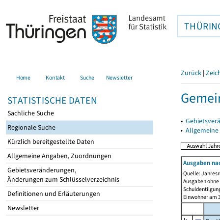
THÜRIN
Zurück
|
Zeic
Home
Kontakt
Suche
Newsletter
Gemein
STATISTISCHE DATEN
Sachliche Suche
▸
Gebietsver
Regionale Suche
▸
Allgemeine
Kürzlich bereitgestellte Daten
Allgemeine Angaben, Zuordnungen
Ausgaben na
Gebietsveränderungen,
Quelle: Jahresr
Änderungen zum Schlüsselverzeichnis
Ausgaben ohne 
Schuldentilgun
Definitionen und Erläuterungen
Einwohner am 3
Newsletter