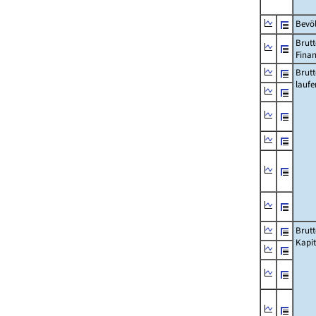
Bevö
Brutt
Fina
Brut
lauf
Brut
Kapi