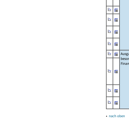
Ausg
beso
Fina
▴
nach oben