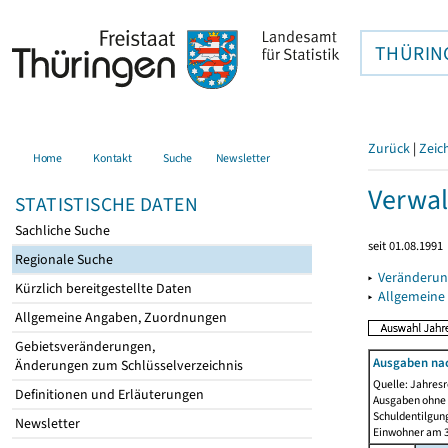
THÜRIN
Zurück
|
Zeic
Home
Kontakt
Suche
Newsletter
Verwal
STATISTISCHE DATEN
Sachliche Suche
seit 01.08.1991
Regionale Suche
▸
Veränderun
Kürzlich bereitgestellte Daten
▸
Allgemeine
Allgemeine Angaben, Zuordnungen
Gebietsveränderungen,
Ausgaben na
Änderungen zum Schlüsselverzeichnis
Quelle: Jahresr
Definitionen und Erläuterungen
Ausgaben ohne 
Schuldentilgun
Newsletter
Einwohner am 3