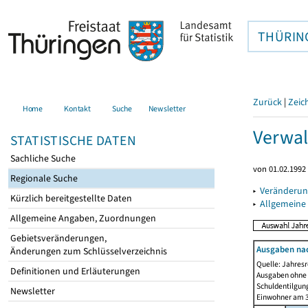
THÜRIN
Zurück
|
Zeic
Home
Kontakt
Suche
Newsletter
Verwal
STATISTISCHE DATEN
Sachliche Suche
von 01.02.1992 
Regionale Suche
▸
Veränderun
Kürzlich bereitgestellte Daten
▸
Allgemeine
Allgemeine Angaben, Zuordnungen
Gebietsveränderungen,
Ausgaben na
Änderungen zum Schlüsselverzeichnis
Quelle: Jahresr
Definitionen und Erläuterungen
Ausgaben ohne 
Schuldentilgun
Newsletter
Einwohner am 3