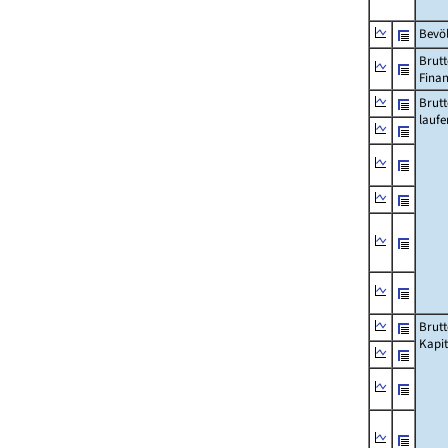
Bevö
Brutt
Fina
Brut
lauf
Brut
Kapi