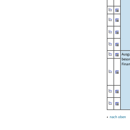
Ausg
beso
Fina
▴
nach oben