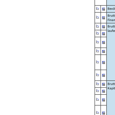
Bevö
Brutt
Fina
Brut
lauf
Brut
Kapi