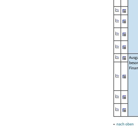
Ausg
beso
Fina
▴
nach oben