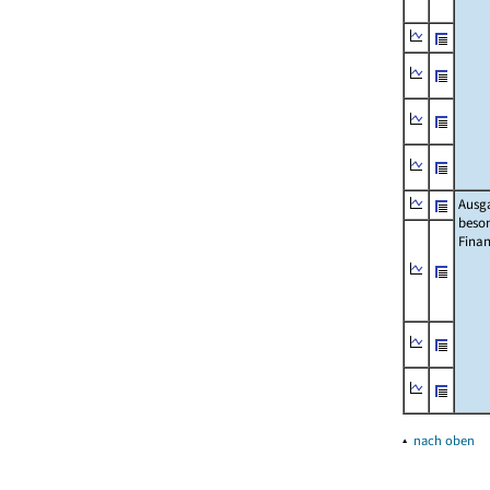
Ausg
beso
Fina
▴
nach oben