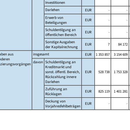
Investitionen
Darlehen
EUR
-
-
Erwerb von
EUR
-
-
Beteiligungen
Schuldentilgung an
EUR
-
-
öffentlichen Bereich
Sonstige Ausgaben
EUR
7
84 172
der Kapitalrechnung
aben aus
insgesamt
EUR
1 353 857
3 154 609
nderen
davon
Schuldentilgung an
nzierungsvorgängen
Kreditmarkt und
sonst. öffentl. Bereich,
EUR
528 738
1 753 328
Rückzahlung innere
Darlehen
Zuführung an
EUR
825 119
1 401 281
Rücklagen
Deckung von
EUR
-
-
Vorjahresfehlbeträgen