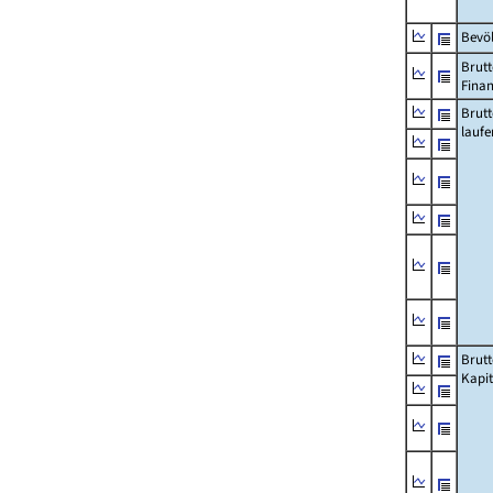
Bevö
Brutt
Fina
Brut
lauf
Brut
Kapi