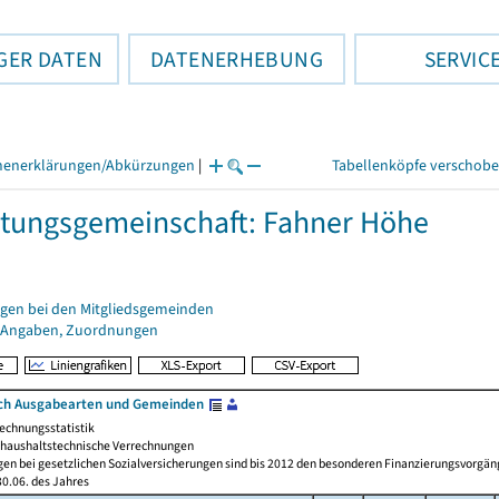
GER DATEN
DATENERHEBUNG
SERVIC
henerklärungen/Abkürzungen
|
Tabellenköpfe verschob
tungsgemeinschaft: Fahner Höhe
gen bei den Mitgliedsgemeinden
 Angaben, Zuordnungen
ch Ausgabearten und Gemeinden
echnungsstatistik
haushaltstechnische Verrechnungen
gen bei gesetzlichen Sozialversicherungen sind bis 2012 den besonderen Finanzierungsvorgän
0.06. des Jahres