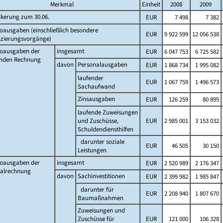
Merkmal
Einheit
2008
2009
lkerung zum 30.06.
EUR
7 498
7 382
oausgaben (einschließlich besondere
EUR
9 922 599
12 056 538
nzierungsvorgänge)
toausgaben der
insgesamt
EUR
6 047 753
6 725 582
enden Rechnung
davon
Personalausgaben
EUR
1 868 734
1 995 082
laufender
EUR
1 067 759
1 496 573
Sachaufwand
Zinsausgaben
EUR
126 259
80 895
laufende Zuweisungen
und Zuschüsse,
EUR
2 985 001
3 153 032
Schuldendiensthilfen
darunter soziale
EUR
46 505
30 150
Leistungen
toausgaben der
insgesamt
EUR
2 520 989
2 176 347
talrechnung
davon
Sachinvestitionen
EUR
2 399 982
1 985 847
darunter für
EUR
2 208 940
1 807 670
Baumaßnahmen
Zuweisungen und
Zuschüsse für
EUR
121 000
106 328