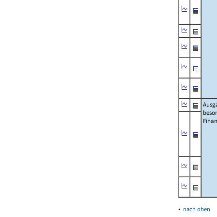
Ausg
beso
Fina
▴
nach oben