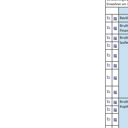
Einwohner am 3
Bevö
Brutt
Fina
Brut
lauf
Brut
Kapi