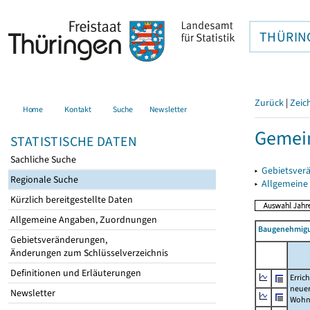
THÜRIN
Zurück
|
Zeic
Home
Kontakt
Suche
Newsletter
Gemein
STATISTISCHE DATEN
Sachliche Suche
▸
Gebietsver
Regionale Suche
▸
Allgemeine
Kürzlich bereitgestellte Daten
Allgemeine Angaben, Zuordnungen
Baugenehmigu
Gebietsveränderungen,
Änderungen zum Schlüsselverzeichnis
Definitionen und Erläuterungen
Erric
neue
Newsletter
Wohn