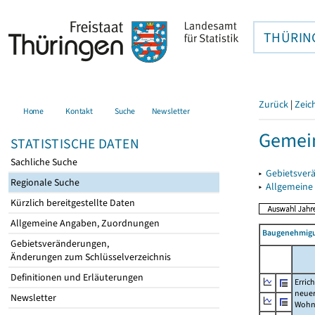
THÜRIN
Zurück
|
Zeic
Home
Kontakt
Suche
Newsletter
Gemei
STATISTISCHE DATEN
Sachliche Suche
▸
Gebietsver
Regionale Suche
▸
Allgemeine
Kürzlich bereitgestellte Daten
Allgemeine Angaben, Zuordnungen
Baugenehmigu
Gebietsveränderungen,
Änderungen zum Schlüsselverzeichnis
Definitionen und Erläuterungen
Erric
neue
Newsletter
Wohn