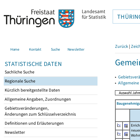
THÜRIN
Zurück
|
Zeic
Home
Kontakt
Suche
Newsletter
Gemein
STATISTISCHE DATEN
Sachliche Suche
▸
Gebietsver
Regionale Suche
▸
Allgemeine
Kürzlich bereitgestellte Daten
Allgemeine Angaben, Zuordnungen
Baugenehmigu
Gebietsveränderungen,
Änderungen zum Schlüsselverzeichnis
Definitionen und Erläuterungen
Erric
neue
Newsletter
Wohn