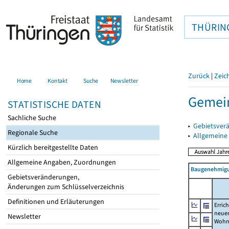
THÜRIN
Zurück
|
Zeic
Home
Kontakt
Suche
Newsletter
Gemein
STATISTISCHE DATEN
Sachliche Suche
▸
Gebietsver
Regionale Suche
▸
Allgemeine
Kürzlich bereitgestellte Daten
Allgemeine Angaben, Zuordnungen
Baugenehmigu
Gebietsveränderungen,
Änderungen zum Schlüsselverzeichnis
Definitionen und Erläuterungen
Erric
neue
Newsletter
Wohn