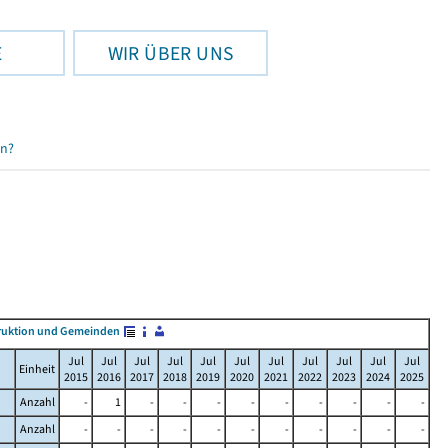
E
WIR ÜBER UNS
en?
ruktion und Gemeinden
Jul
Jul
Jul
Jul
Jul
Jul
Jul
Jul
Jul
Jul
Jul
Einheit
2015
2016
2017
2018
2019
2020
2021
2022
2023
2024
2025
Anzahl
-
1
-
-
-
-
-
-
-
-
-
Anzahl
-
-
-
-
-
-
-
-
-
-
-