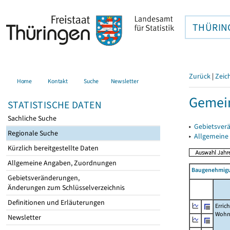
THÜRIN
Zurück
|
Zeic
Home
Kontakt
Suche
Newsletter
Gemei
STATISTISCHE DATEN
Sachliche Suche
▸
Gebietsver
Regionale Suche
▸
Allgemeine
Kürzlich bereitgestellte Daten
Allgemeine Angaben, Zuordnungen
Baugenehmigu
Gebietsveränderungen,
Änderungen zum Schlüsselverzeichnis
Definitionen und Erläuterungen
Erric
Wohn
Newsletter