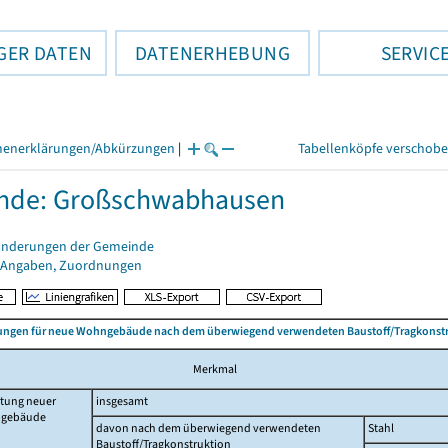
GER DATEN
DATENERHEBUNG
SERVIC
henerklärungen/Abkürzungen
|
Tabellenköpfe verschob
nde: Großschwabhausen
änderungen der Gemeinde
 Angaben, Zuordnungen
ngen für neue Wohngebäude nach dem überwiegend verwendeten Baustoff/Tragkonst
Merkmal
htung neuer
insgesamt
gebäude
davon nach dem überwiegend verwendeten
Stahl
Baustoff/Tragkonstruktion