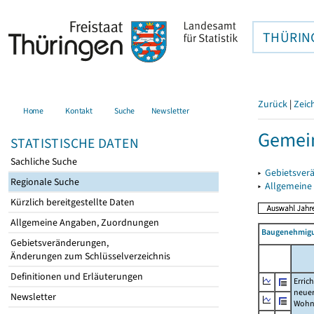
THÜRIN
Zurück
|
Zeic
Home
Kontakt
Suche
Newsletter
Gemei
STATISTISCHE DATEN
Sachliche Suche
▸
Gebietsver
Regionale Suche
▸
Allgemeine
Kürzlich bereitgestellte Daten
Allgemeine Angaben, Zuordnungen
Baugenehmigu
Gebietsveränderungen,
Änderungen zum Schlüsselverzeichnis
Definitionen und Erläuterungen
Erric
neue
Newsletter
Wohn