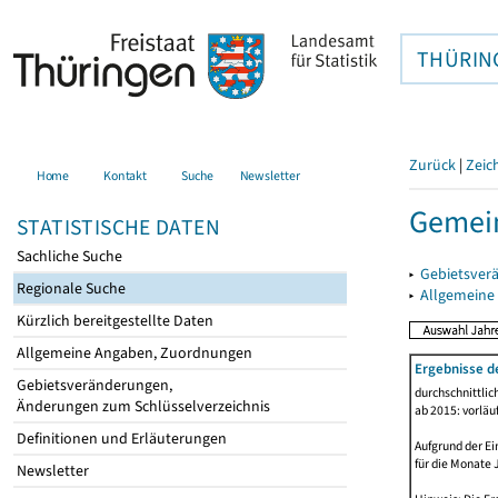
THÜRIN
Zurück
|
Zeic
Home
Kontakt
Suche
Newsletter
Gemein
STATISTISCHE DATEN
Sachliche Suche
▸
Gebietsver
Regionale Suche
▸
Allgemeine
Kürzlich bereitgestellte Daten
Allgemeine Angaben, Zuordnungen
Ergebnisse d
Gebietsveränderungen,
durchschnittli
Änderungen zum Schlüsselverzeichnis
ab 2015: vorläu
Definitionen und Erläuterungen
Aufgrund der Ei
für die Monate 
Newsletter