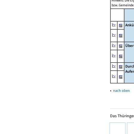
Hinweis: Die Er
bzw. Gemeinden
Ankü
Über
Durc
Aufe
▴
nach oben
Das Thüringer