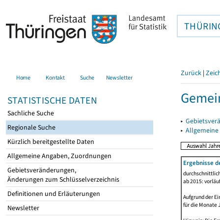
THÜRIN
Zurück
|
Zeic
Home
Kontakt
Suche
Newsletter
Gemein
STATISTISCHE DATEN
Sachliche Suche
▸
Gebietsver
Regionale Suche
▸
Allgemeine
Kürzlich bereitgestellte Daten
Allgemeine Angaben, Zuordnungen
Ergebnisse d
Gebietsveränderungen,
durchschnittli
Änderungen zum Schlüsselverzeichnis
ab 2015: vorläu
Definitionen und Erläuterungen
Aufgrund der Ei
für die Monate 
Newsletter