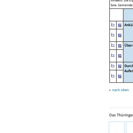
Hinweis: Die Er
bzw. Gemeinden
Ankü
Über
Durc
Aufe
▴
nach oben
Das Thüringer