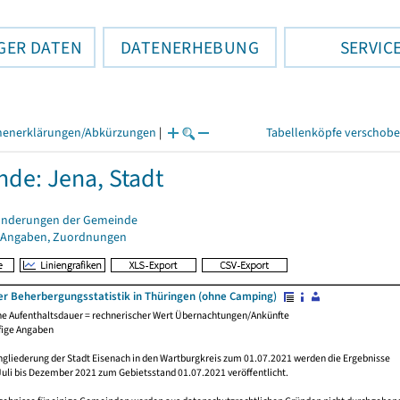
GER DATEN
DATENERHEBUNG
SERVIC
henerklärungen/Abkürzungen
|
Tabellenköpfe verschob
de: Jena, Stadt
änderungen der Gemeinde
 Angaben, Zuordnungen
er Beherbergungsstatistik in Thüringen (ohne Camping)
che Aufenthaltsdauer = rechnerischer Wert Übernachtungen/Ankünfte
fige Angaben
ngliederung der Stadt Eisenach in den Wartburgkreis zum 01.07.2021 werden die Ergebnisse
Juli bis Dezember 2021 zum Gebietsstand 01.07.2021 veröffentlicht.