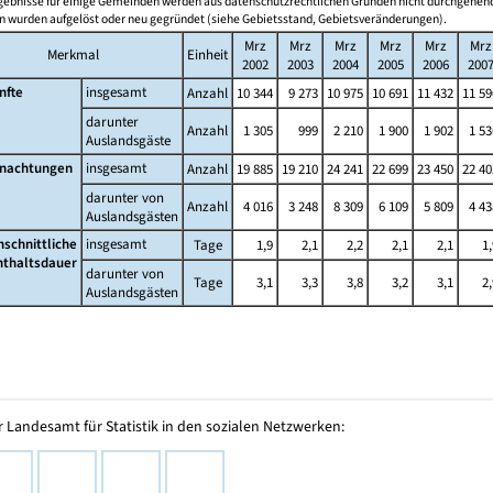
gebnisse für einige Gemeinden werden aus datenschutzrechtlichen Gründen nicht durchgehend
 wurden aufgelöst oder neu gegründet (siehe Gebietsstand, Gebietsveränderungen).
Mrz
Mrz
Mrz
Mrz
Mrz
Mrz
Merkmal
Einheit
2002
2003
2004
2005
2006
200
nfte
insgesamt
Anzahl
10 344
9 273
10 975
10 691
11 432
11 59
darunter
Anzahl
1 305
999
2 210
1 900
1 902
1 53
Auslandsgäste
nachtungen
insgesamt
Anzahl
19 885
19 210
24 241
22 699
23 450
22 40
darunter von
Anzahl
4 016
3 248
8 309
6 109
5 809
4 43
Auslandsgästen
hschnittliche
insgesamt
Tage
1,9
2,1
2,2
2,1
2,1
1,
nthaltsdauer
darunter von
Tage
3,1
3,3
3,8
3,2
3,1
2,
Auslandsgästen
 Landesamt für Statistik in den sozialen Netzwerken: