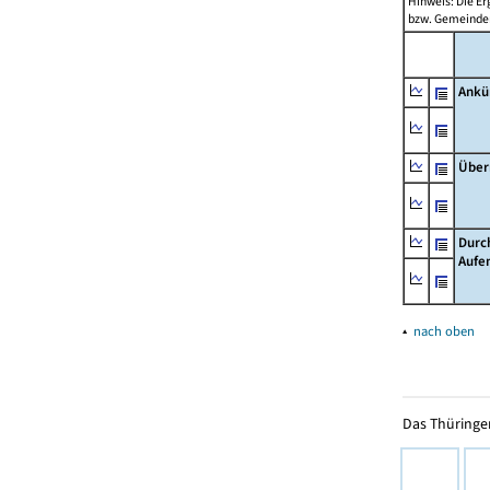
Hinweis: Die Er
bzw. Gemeinden
Ankü
Über
Durc
Aufe
▴
nach oben
Das Thüringer