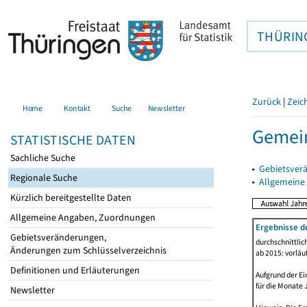
THÜRIN
Zurück
|
Zeic
Home
Kontakt
Suche
Newsletter
Gemein
STATISTISCHE DATEN
Sachliche Suche
▸
Gebietsver
Regionale Suche
▸
Allgemeine
Kürzlich bereitgestellte Daten
Allgemeine Angaben, Zuordnungen
Ergebnisse d
Gebietsveränderungen,
durchschnittli
Änderungen zum Schlüsselverzeichnis
ab 2015: vorläu
Definitionen und Erläuterungen
Aufgrund der Ei
für die Monate 
Newsletter