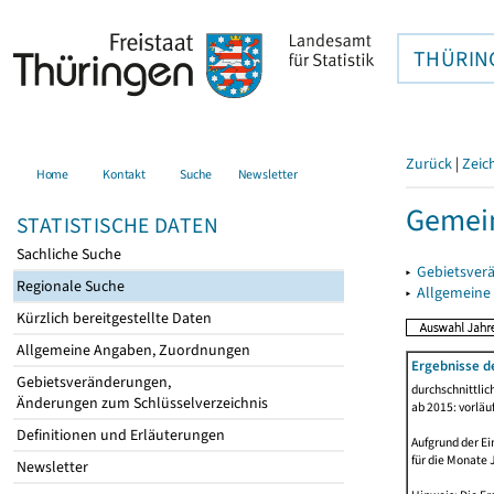
THÜRIN
Zurück
|
Zeic
Home
Kontakt
Suche
Newsletter
Gemein
STATISTISCHE DATEN
Sachliche Suche
▸
Gebietsver
Regionale Suche
▸
Allgemeine
Kürzlich bereitgestellte Daten
Allgemeine Angaben, Zuordnungen
Ergebnisse d
Gebietsveränderungen,
durchschnittli
Änderungen zum Schlüsselverzeichnis
ab 2015: vorläu
Definitionen und Erläuterungen
Aufgrund der Ei
für die Monate 
Newsletter