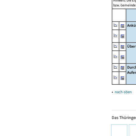
Hinweis: Die Er
bzw. Gemeinden
Ankü
Über
Durc
Aufe
▴
nach oben
Das Thüringer