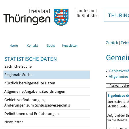
THÜRIN
Zurück
|
Zeic
Home
Kontakt
Suche
Newsletter
Gemein
STATISTISCHE DATEN
Sachliche Suche
▸
Gebietsver
Regionale Suche
▸
Allgemeine
Kürzlich bereitgestellte Daten
Allgemeine Angaben, Zuordnungen
Ergebnisse d
Gebietsveränderungen,
durchschnittli
Änderungen zum Schlüsselverzeichnis
ab 2015: vorläu
Definitionen und Erläuterungen
Aufgrund der Ei
für die Monate 
Newsletter