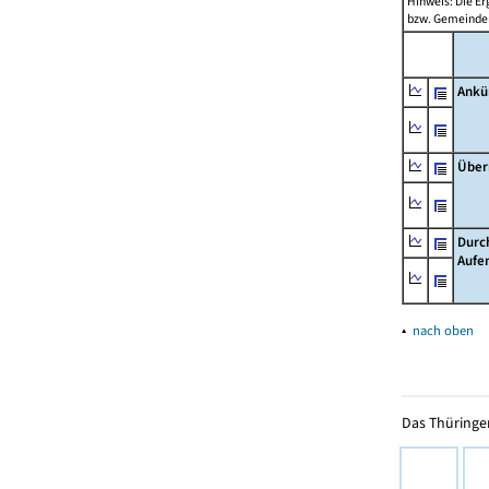
Hinweis: Die Er
bzw. Gemeinden
Ankü
Über
Durc
Aufe
▴
nach oben
Das Thüringer