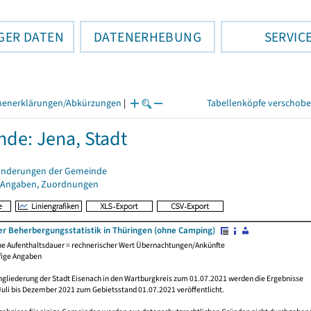
GER DATEN
DATENERHEBUNG
SERVIC
henerklärungen/Abkürzungen
|
Tabellenköpfe verschob
de: Jena, Stadt
änderungen der Gemeinde
 Angaben, Zuordnungen
er Beherbergungsstatistik in Thüringen (ohne Camping)
che Aufenthaltsdauer = rechnerischer Wert Übernachtungen/Ankünfte
fige Angaben
ngliederung der Stadt Eisenach in den Wartburgkreis zum 01.07.2021 werden die Ergebnisse
Juli bis Dezember 2021 zum Gebietsstand 01.07.2021 veröffentlicht.