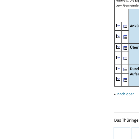
Hinweis: Die Er
bzw. Gemeinden
Ankü
Über
Durc
Aufe
▴
nach oben
Das Thüringer