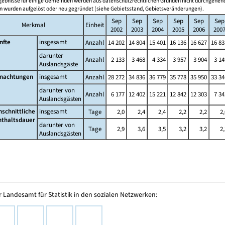
gebnisse für einige Gemeinden werden aus datenschutzrechtlichen Gründen nicht durchgehend
 wurden aufgelöst oder neu gegründet (siehe Gebietsstand, Gebietsveränderungen).
Sep
Sep
Sep
Sep
Sep
Sep
Merkmal
Einheit
2002
2003
2004
2005
2006
200
nfte
insgesamt
Anzahl
14 202
14 804
15 401
16 136
16 627
16 83
darunter
Anzahl
2 133
3 468
4 334
3 957
3 904
3 14
Auslandsgäste
nachtungen
insgesamt
Anzahl
28 272
34 836
36 779
35 778
35 950
33 34
darunter von
Anzahl
6 177
12 402
15 221
12 842
12 303
7 34
Auslandsgästen
hschnittliche
insgesamt
Tage
2,0
2,4
2,4
2,2
2,2
2,
nthaltsdauer
darunter von
Tage
2,9
3,6
3,5
3,2
3,2
2,
Auslandsgästen
 Landesamt für Statistik in den sozialen Netzwerken: