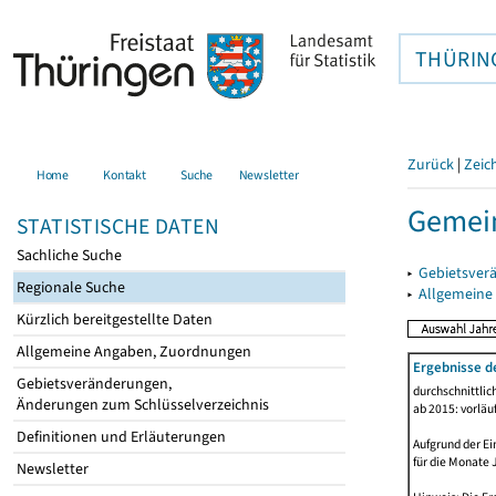
THÜRIN
Zurück
|
Zeic
Home
Kontakt
Suche
Newsletter
Gemein
STATISTISCHE DATEN
Sachliche Suche
▸
Gebietsver
Regionale Suche
▸
Allgemeine
Kürzlich bereitgestellte Daten
Allgemeine Angaben, Zuordnungen
Ergebnisse d
Gebietsveränderungen,
durchschnittli
Änderungen zum Schlüsselverzeichnis
ab 2015: vorläu
Definitionen und Erläuterungen
Aufgrund der Ei
für die Monate 
Newsletter