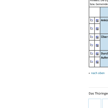
Hinweis: Die Er
bzw. Gemeinden
Ankü
Über
Durc
Aufe
▴
nach oben
Das Thüringer