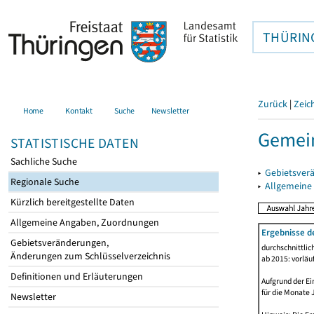
THÜRIN
Zurück
|
Zeic
Home
Kontakt
Suche
Newsletter
Gemein
STATISTISCHE DATEN
Sachliche Suche
▸
Gebietsver
Regionale Suche
▸
Allgemeine
Kürzlich bereitgestellte Daten
Allgemeine Angaben, Zuordnungen
Ergebnisse d
Gebietsveränderungen,
durchschnittli
Änderungen zum Schlüsselverzeichnis
ab 2015: vorläu
Definitionen und Erläuterungen
Aufgrund der Ei
für die Monate 
Newsletter