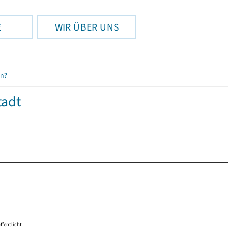
E
WIR ÜBER UNS
en?
tadt
ffentlicht