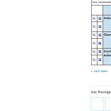
bzw. Gemeinden 
Ankü
Über
Durch
Aufen
▴
nach oben
Das Thüringer