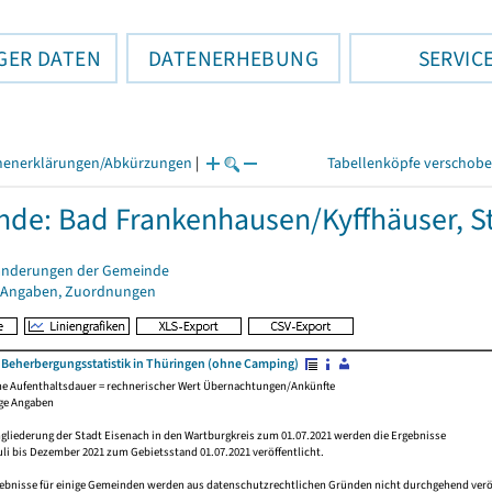
GER DATEN
DATENERHEBUNG
SERVIC
henerklärungen/Abkürzungen
|
Tabellenköpfe verschob
de: Bad Frankenhausen/Kyffhäuser, S
änderungen der Gemeinde
 Angaben, Zuordnungen
r Beherbergungsstatistik in Thüringen (ohne Camping)
he Aufenthaltsdauer = rechnerischer Wert Übernachtungen/Ankünfte
ige Angaben
gliederung der Stadt Eisenach in den Wartburgkreis zum 01.07.2021 werden die Ergebnisse
uli bis Dezember 2021 zum Gebietsstand 01.07.2021 veröffentlicht.
gebnisse für einige Gemeinden werden aus datenschutzrechtlichen Gründen nicht durchgehend verö