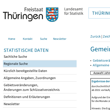
THÜRIN
Zurück
|
Zeic
Home
Kontakt
Suche
Newsletter
Gemein
STATISTISCHE DATEN
Sachliche Suche
▸
Gebietsver
Regionale Suche
▸
Allgemeine
Kürzlich bereitgestellte Daten
Allgemeine Angaben, Zuordnungen
Ergebnisse de
Gebietsveränderungen,
durchschnittlic
Änderungen zum Schlüsselverzeichnis
ab 2015: vorläuf
Definitionen und Erläuterungen
Aufgrund der Ein
für die Monate J
Newsletter
Hinweis: Die Er