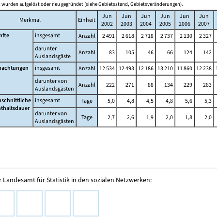
wurden aufgelöst oder neu gegründet (siehe Gebietsstand, Gebietsveränderungen).
Jun
Jun
Jun
Jun
Jun
Jun
Merkmal
Einheit
2002
2003
2004
2005
2006
2007
nfte
insgesamt
Anzahl
2 491
2 618
2 718
2 737
2 130
2 327
darunter
Anzahl
83
105
46
66
124
142
Auslandsgäste
nachtungen
insgesamt
Anzahl
12 534
12 493
12 186
13 210
11 860
12 238
darunter von
Anzahl
222
271
88
134
229
283
Auslandsgästen
schnittliche
insgesamt
Tage
5,0
4,8
4,5
4,8
5,6
5,3
thaltsdauer
darunter von
Tage
2,7
2,6
1,9
2,0
1,8
2,0
Auslandsgästen
 Landesamt für Statistik in den sozialen Netzwerken: