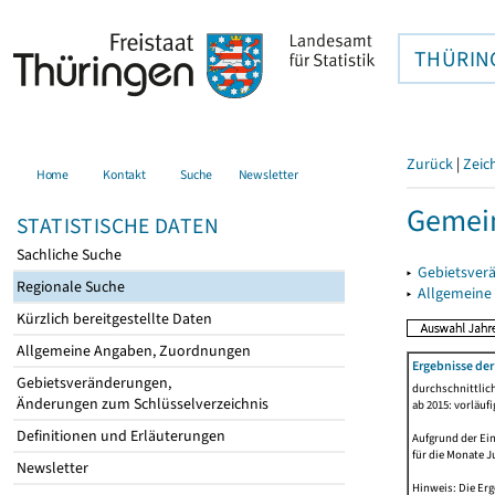
THÜRIN
Zurück
|
Zeic
Home
Kontakt
Suche
Newsletter
Gemein
STATISTISCHE DATEN
Sachliche Suche
▸
Gebietsver
Regionale Suche
▸
Allgemeine
Kürzlich bereitgestellte Daten
Allgemeine Angaben, Zuordnungen
Ergebnisse de
Gebietsveränderungen,
durchschnittlic
Änderungen zum Schlüsselverzeichnis
ab 2015: vorläuf
Definitionen und Erläuterungen
Aufgrund der Ein
für die Monate J
Newsletter
Hinweis: Die Er