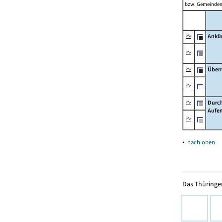
bzw. Gemeinden 
Ankü
Über
Durch
Aufen
▴
nach oben
Das Thüringer