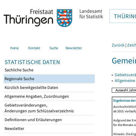
THÜRIN
Zurück
|
Zeic
Home
Kontakt
Suche
Newsletter
Gemein
STATISTISCHE DATEN
Sachliche Suche
▸
Gebietsver
Regionale Suche
▸
Allgemeine
Kürzlich bereitgestellte Daten
Allgemeine Angaben, Zuordnungen
Ergebnisse de
Gebietsveränderungen,
durchschnittlic
Änderungen zum Schlüsselverzeichnis
ab 2015: vorläuf
Definitionen und Erläuterungen
Aufgrund der Ein
für die Monate J
Newsletter
Hinweis: Die Er