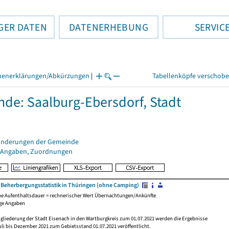
GER DATEN
DATENERHEBUNG
SERVIC
henerklärungen/Abkürzungen
|
Tabellenköpfe verschob
de: Saalburg-Ebersdorf, Stadt
änderungen der Gemeinde
 Angaben, Zuordnungen
r Beherbergungsstatistik in Thüringen (ohne Camping)
he Aufenthaltsdauer = rechnerischer Wert Übernachtungen/Ankünfte
ige Angaben
gliederung der Stadt Eisenach in den Wartburgkreis zum 01.07.2021 werden die Ergebnisse
uli bis Dezember 2021 zum Gebietsstand 01.07.2021 veröffentlicht.