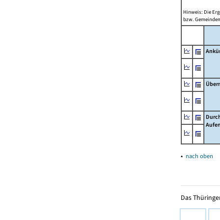
Hinweis: Die Er
bzw. Gemeinden 
Ankü
Über
Durch
Aufen
▴
nach oben
Das Thüringer