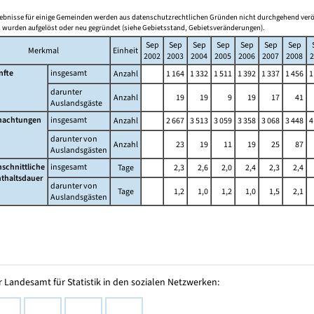
gebnisse für einige Gemeinden werden aus datenschutzrechtlichen Gründen nicht durchgehend verö
wurden aufgelöst oder neu gegründet (siehe Gebietsstand, Gebietsveränderungen).
Sep
Sep
Sep
Sep
Sep
Sep
Sep
Merkmal
Einheit
2002
2003
2004
2005
2006
2007
2008
2
nfte
insgesamt
Anzahl
1 164
1 332
1 511
1 392
1 337
1 456
1
darunter
Anzahl
19
19
9
19
17
41
Auslandsgäste
nachtungen
insgesamt
Anzahl
2 667
3 513
3 059
3 358
3 068
3 448
4
darunter von
Anzahl
23
19
11
19
25
87
Auslandsgästen
schnittliche
insgesamt
Tage
2,3
2,6
2,0
2,4
2,3
2,4
thaltsdauer
darunter von
Tage
1,2
1,0
1,2
1,0
1,5
2,1
Auslandsgästen
 Landesamt für Statistik in den sozialen Netzwerken: