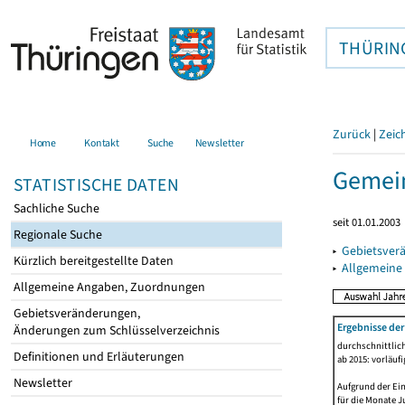
THÜRIN
Zurück
|
Zeic
Home
Kontakt
Suche
Newsletter
Gemein
STATISTISCHE DATEN
Sachliche Suche
seit 01.01.2003
Regionale Suche
▸
Gebietsver
Kürzlich bereitgestellte Daten
▸
Allgemeine
Allgemeine Angaben, Zuordnungen
Gebietsveränderungen,
Ergebnisse de
Änderungen zum Schlüsselverzeichnis
durchschnittlic
Definitionen und Erläuterungen
ab 2015: vorläuf
Newsletter
Aufgrund der Ein
für die Monate J