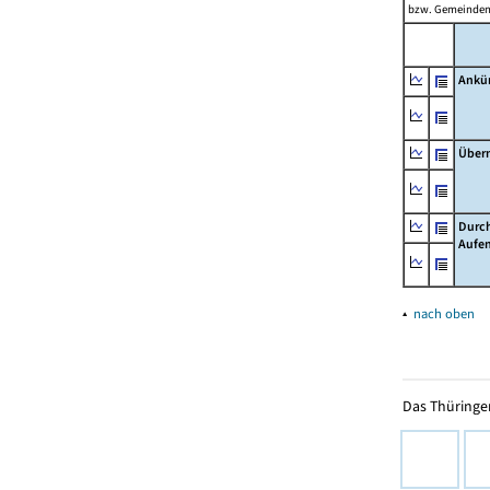
bzw. Gemeinden 
Ankü
Über
Durch
Aufen
▴
nach oben
Das Thüringer