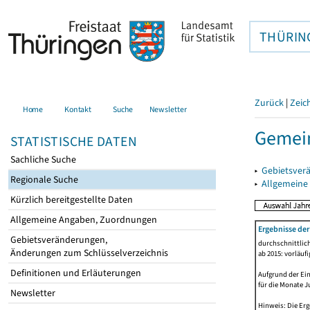
THÜRIN
Zurück
|
Zeic
Home
Kontakt
Suche
Newsletter
Gemein
STATISTISCHE DATEN
Sachliche Suche
▸
Gebietsver
Regionale Suche
▸
Allgemeine
Kürzlich bereitgestellte Daten
Allgemeine Angaben, Zuordnungen
Ergebnisse de
Gebietsveränderungen,
durchschnittlic
Änderungen zum Schlüsselverzeichnis
ab 2015: vorläuf
Definitionen und Erläuterungen
Aufgrund der Ein
für die Monate J
Newsletter
Hinweis: Die Er