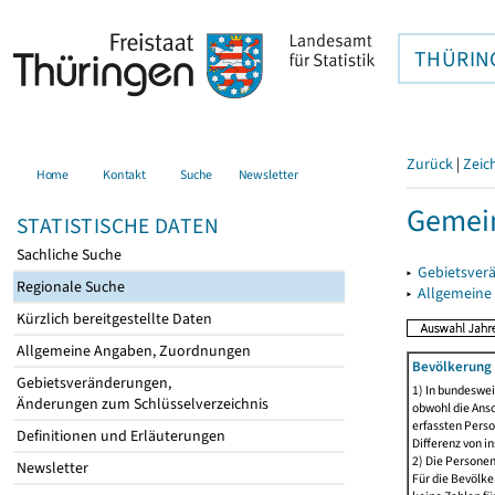
THÜRIN
Zurück
|
Zeic
Home
Kontakt
Suche
Newsletter
Gemei
STATISTISCHE DATEN
Sachliche Suche
▸
Gebietsver
Regionale Suche
▸
Allgemeine
Kürzlich bereitgestellte Daten
Allgemeine Angaben, Zuordnungen
Bevölkerung 
Gebietsveränderungen,
1) In bundeswei
Änderungen zum Schlüsselverzeichnis
obwohl die Ansc
erfassten Perso
Definitionen und Erläuterungen
Differenz von i
2) Die Persone
Newsletter
Für die Bevölke