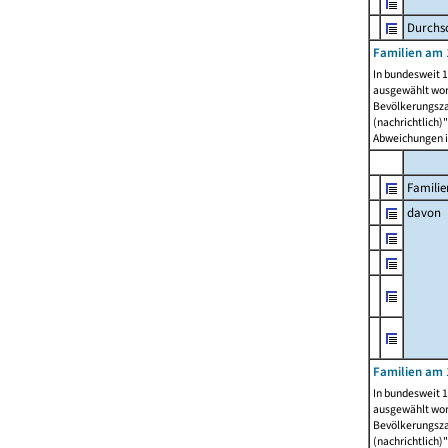
Durchsc
Familien am 
In bundesweit 1
ausgewählt wor
Bevölkerungszah
(nachrichtlich)"
Abweichungen i
Familie
davon
Familien am 
In bundesweit 1
ausgewählt wor
Bevölkerungszah
(nachrichtlich)"