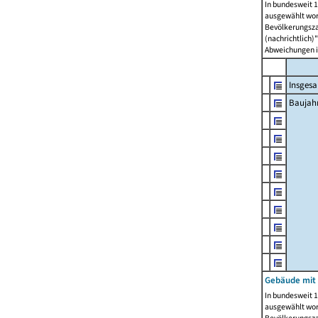
In bundesweit 1
ausgewählt wor
Bevölkerungszah
(nachrichtlich)"
Abweichungen i
Insges
Baujahr
Gebäude mit
In bundesweit 1
ausgewählt wor