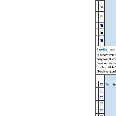
Familien am 
In bundesweit 1
ausgewählt wor
Bevölkerungszah
(nachrichtlich)"
Abweichungen i
Familie