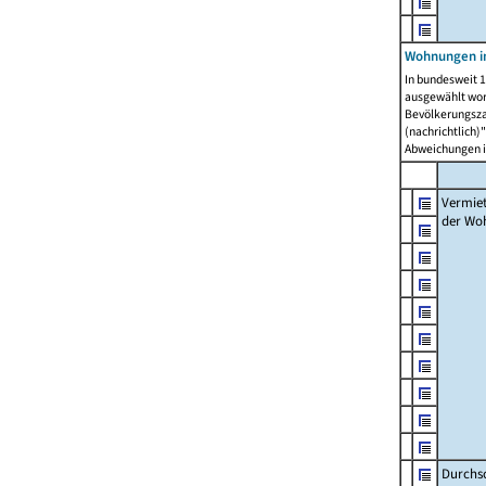
Wohnungen in
In bundesweit 1
ausgewählt wor
Bevölkerungszah
(nachrichtlich)"
Abweichungen i
Vermie
der Wo
Durchs