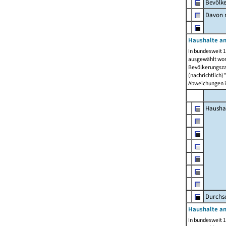
Bevölk
Davon m
Haushalte am
In bundesweit 1
ausgewählt wor
Bevölkerungszah
(nachrichtlich)"
Abweichungen i
Hausha
Durchsc
Haushalte am
In bundesweit 1