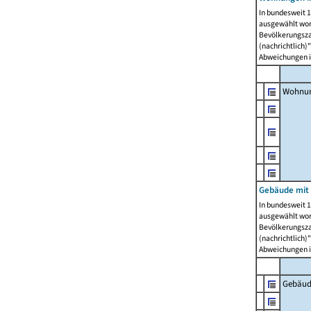
In bundesweit 1
ausgewählt wor
Bevölkerungszah
(nachrichtlich)"
Abweichungen i
Wohnun
Gebäude mit 
In bundesweit 1
ausgewählt wor
Bevölkerungszah
(nachrichtlich)"
Abweichungen i
Gebäud