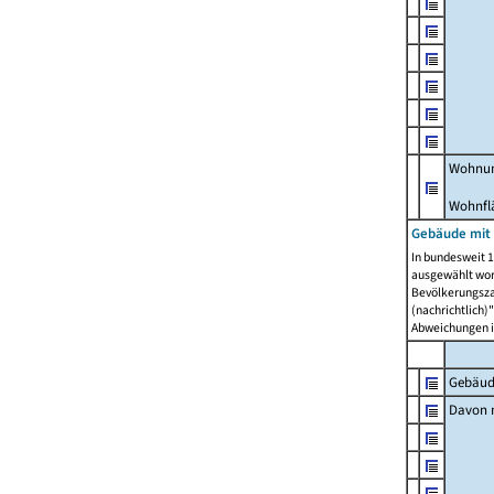
Wohnun
Wohnfl
Gebäude mit
In bundesweit 1
ausgewählt wor
Bevölkerungszah
(nachrichtlich)"
Abweichungen i
Gebäud
Davon m