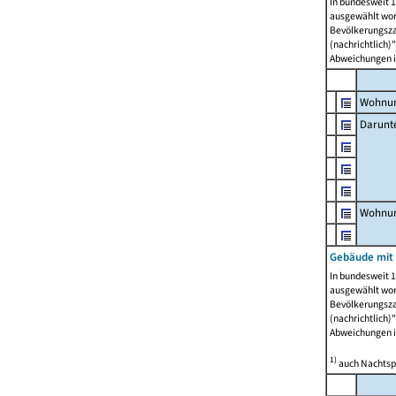
In bundesweit 1
ausgewählt wor
Bevölkerungszah
(nachrichtlich)"
Abweichungen i
Wohnun
Darunt
Wohnun
Gebäude mit
In bundesweit 1
ausgewählt wor
Bevölkerungszah
(nachrichtlich)"
Abweichungen i
1)
auch Nachtsp