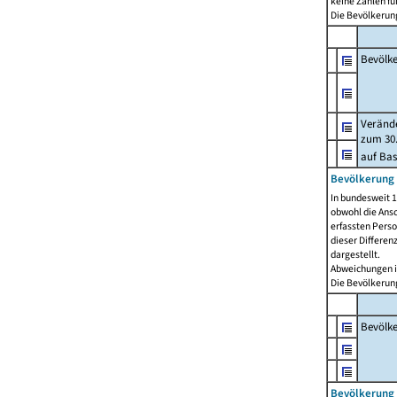
keine Zahlen f
Die Bevölkerung
Bevölk
Verände
zum 30.
auf Bas
Bevölkerung 
In bundesweit 1
obwohl die Ansc
erfassten Pers
dieser Differen
dargestellt.
Abweichungen i
Die Bevölkerung
Bevölk
Bevölkerung 