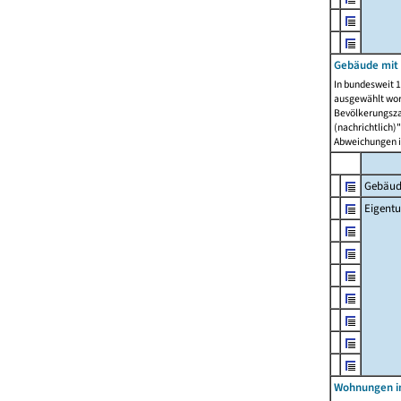
Gebäude mit
In bundesweit 1
ausgewählt wor
Bevölkerungszah
(nachrichtlich)"
Abweichungen i
Gebäud
Eigent
Wohnungen in