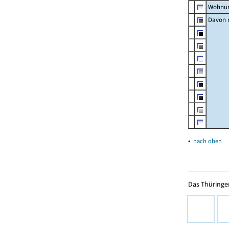
Wohnun
Davon m
▴
nach oben
Das Thüringer