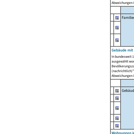
Abweichungen i
Famili
Gebäude mit
In bundesweit 1
ausgewählt wor
Bevölkerungszah
(nachrichtlich)"
Abweichungen i
Gebäud
Wohnungen i