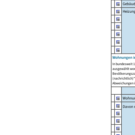
Gebäud
Heizun
Wohnungen i
In bundesweit 1
ausgewählt wor
Bevölkerungszah
(nachrichtlich)"
Abweichungen i
Wohnun
Davon 