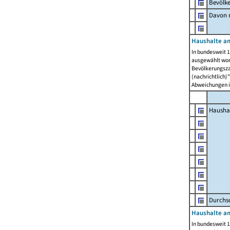
Bevölk
Davon m
Haushalte am
In bundesweit 1
ausgewählt wor
Bevölkerungszah
(nachrichtlich)"
Abweichungen i
Hausha
Durchsc
Haushalte am
In bundesweit 1