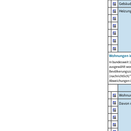
Gebäud
Heizun
Wohnungen i
In bundesweit 1
ausgewählt wor
Bevölkerungszah
(nachrichtlich)"
Abweichungen i
Wohnun
Davon 