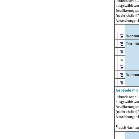
In bundesweit 1
ausgewählt wor
Bevölkerungszah
(nachrichtlich)"
Abweichungen i
Wohnun
Darunt
Wohnun
Gebäude mit
In bundesweit 1
ausgewählt wor
Bevölkerungszah
(nachrichtlich)"
Abweichungen i
1)
auch Nachtsp