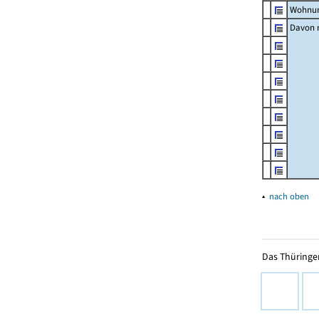
Wohnun
Davon m
▴
nach oben
Das Thüringer