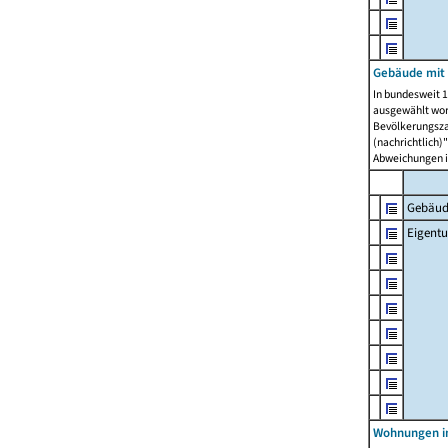
Gebäude mit
In bundesweit 1
ausgewählt wor
Bevölkerungszah
(nachrichtlich)"
Abweichungen i
Gebäud
Eigent
Wohnungen in