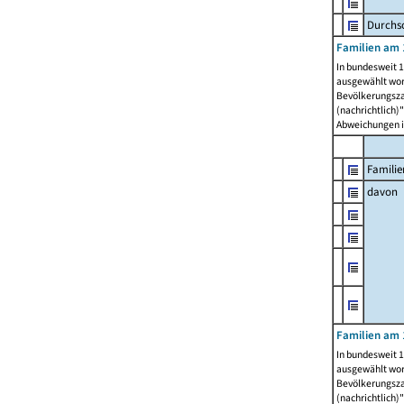
Durchsc
Familien am 
In bundesweit 1
ausgewählt wor
Bevölkerungszah
(nachrichtlich)"
Abweichungen i
Familie
davon
Familien am 
In bundesweit 1
ausgewählt wor
Bevölkerungszah
(nachrichtlich)"