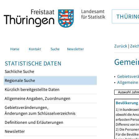
THÜRIN
Zurück
|
Zeic
Home
Kontakt
Suche
Newsletter
Gemei
STATISTISCHE DATEN
Sachliche Suche
▸
Gebietsver
Regionale Suche
▸
Allgemeine
Kürzlich bereitgestellte Daten
Allgemeine Angaben, Zuordnungen
Bevölkerung 
Gebietsveränderungen,
1) In bundeswei
Änderungen zum Schlüsselverzeichnis
obwohl die Ansc
erfassten Perso
Definitionen und Erläuterungen
Differenz von i
2) Die Persone
Newsletter
Für die Bevölke