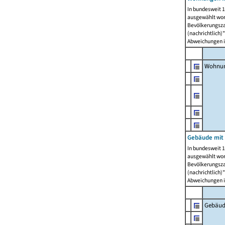
In bundesweit 1
ausgewählt wor
Bevölkerungszah
(nachrichtlich)"
Abweichungen i
Wohnun
Gebäude mit 
In bundesweit 1
ausgewählt wor
Bevölkerungszah
(nachrichtlich)"
Abweichungen i
Gebäud