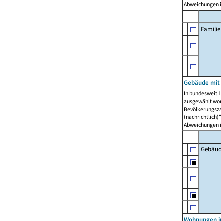
Abweichungen i
Famili
Gebäude mit
In bundesweit 1
ausgewählt wor
Bevölkerungszah
(nachrichtlich)"
Abweichungen i
Gebäud
Wohnungen i