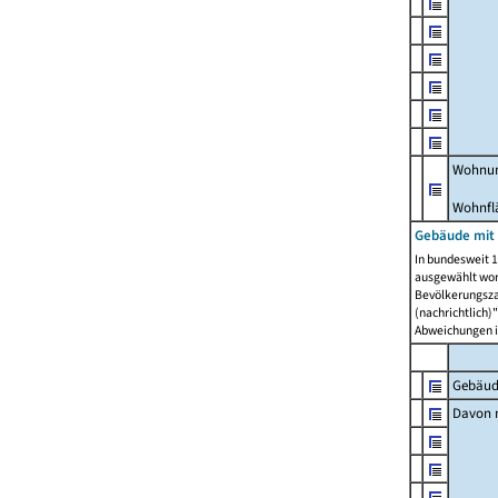
Wohnun
Wohnfl
Gebäude mit
In bundesweit 1
ausgewählt wor
Bevölkerungszah
(nachrichtlich)"
Abweichungen i
Gebäud
Davon m