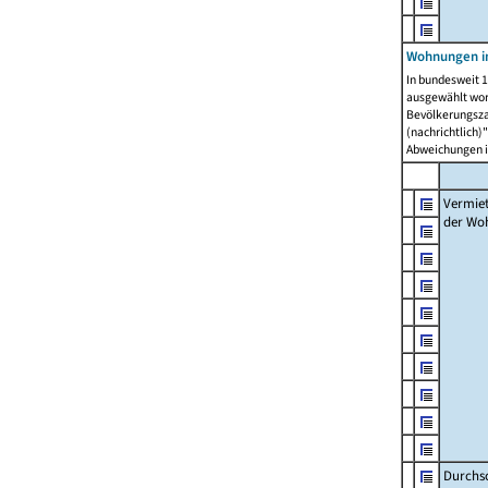
Wohnungen in
In bundesweit 1
ausgewählt wor
Bevölkerungszah
(nachrichtlich)"
Abweichungen i
Vermie
der Wo
Durchs