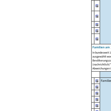
Familien am 
In bundesweit 1
ausgewählt wor
Bevölkerungszah
(nachrichtlich)"
Abweichungen i
Familie