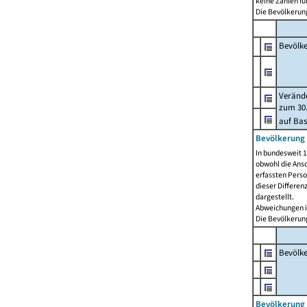
keine Zahlen f
Die Bevölkerung
Bevölk
Verände
zum 30.
auf Bas
Bevölkerung 
In bundesweit 1
obwohl die Ansc
erfassten Pers
dieser Differen
dargestellt.
Abweichungen i
Die Bevölkerung
Bevölk
Bevölkerung 