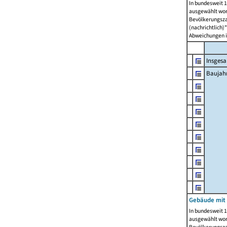
In bundesweit 1
ausgewählt wor
Bevölkerungszah
(nachrichtlich)"
Abweichungen i
Insges
Baujahr
Gebäude mit
In bundesweit 1
ausgewählt wor