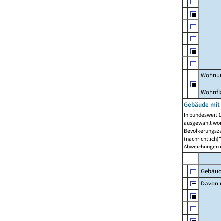
Wohnun
Wohnfl
Gebäude mit
In bundesweit 1
ausgewählt wor
Bevölkerungszah
(nachrichtlich)"
Abweichungen i
Gebäud
Davon m