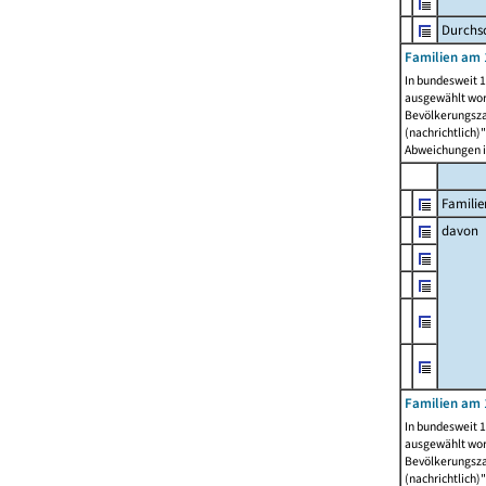
Durchsc
Familien am 
In bundesweit 1
ausgewählt wor
Bevölkerungszah
(nachrichtlich)"
Abweichungen i
Familie
davon
Familien am 
In bundesweit 1
ausgewählt wor
Bevölkerungszah
(nachrichtlich)"