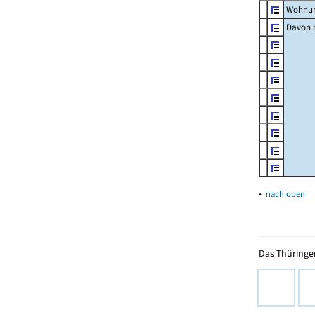
Wohnun
Davon m
▴
nach oben
Das Thüringer