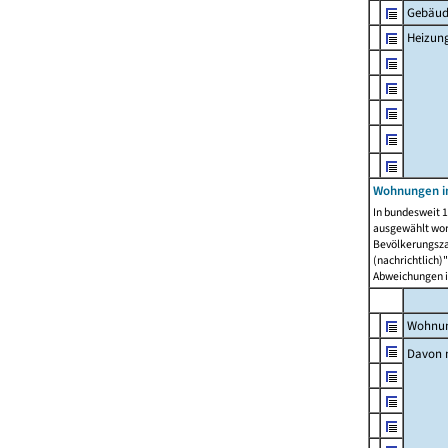
Gebäud
Heizun
Wohnungen i
In bundesweit 1
ausgewählt wor
Bevölkerungszah
(nachrichtlich)"
Abweichungen i
Wohnun
Davon 