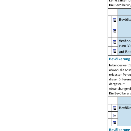
keine Zahlen f
Die Bevölkerung
Bevölk
Verände
zum 30.
auf Bas
Bevölkerung 
In bundesweit 1
obwohl die Ansc
erfassten Pers
dieser Differen
dargestellt.
Abweichungen i
Die Bevölkerung
Bevölk
Bevölkerung 