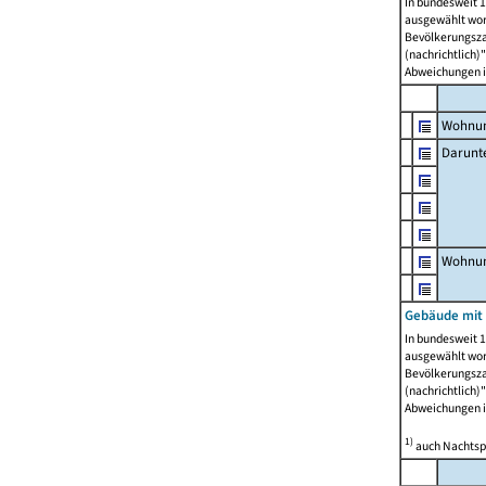
In bundesweit 1
ausgewählt wor
Bevölkerungszah
(nachrichtlich)"
Abweichungen i
Wohnun
Darunt
Wohnun
Gebäude mit
In bundesweit 1
ausgewählt wor
Bevölkerungszah
(nachrichtlich)"
Abweichungen i
1)
auch Nachtsp