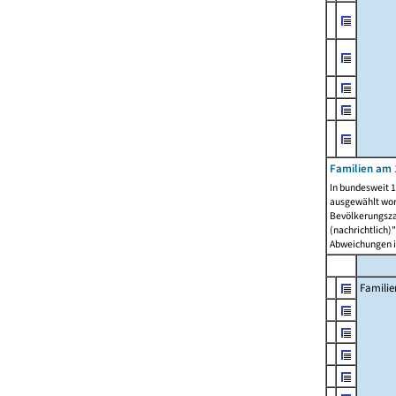
Familien am 
In bundesweit 1
ausgewählt wor
Bevölkerungszah
(nachrichtlich)"
Abweichungen i
Familie