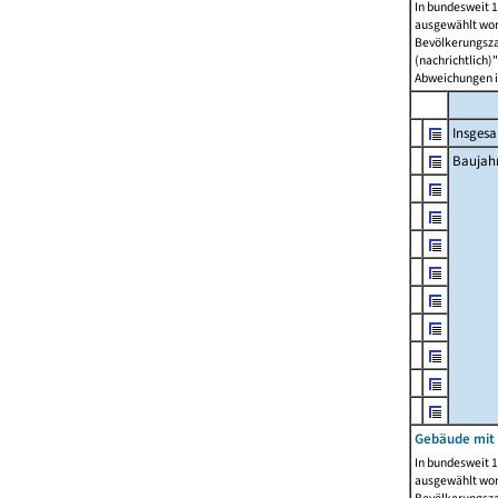
In bundesweit 1
ausgewählt wor
Bevölkerungszah
(nachrichtlich)"
Abweichungen i
Insges
Baujahr
Gebäude mit
In bundesweit 1
ausgewählt wor