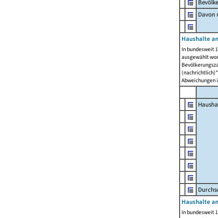
Bevölk
Davon m
Haushalte am
In bundesweit 1
ausgewählt wor
Bevölkerungszah
(nachrichtlich)"
Abweichungen i
Hausha
Durchsc
Haushalte am
In bundesweit 1