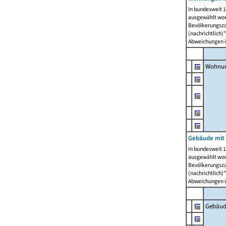
In bundesweit 1
ausgewählt wor
Bevölkerungszah
(nachrichtlich)"
Abweichungen i
Wohnun
Gebäude mit 
In bundesweit 1
ausgewählt wor
Bevölkerungszah
(nachrichtlich)"
Abweichungen i
Gebäud