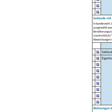
Gebäude mit
In bundesweit 1
ausgewählt wor
Bevölkerungszah
(nachrichtlich)"
Abweichungen i
Gebäud
Eigent
Wohnungen in