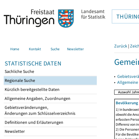
THÜRIN
Zurück
|
Zeic
Home
Kontakt
Suche
Newsletter
Gemein
STATISTISCHE DATEN
Sachliche Suche
▸
Gebietsver
Regionale Suche
▸
Allgemeine
Kürzlich bereitgestellte Daten
Allgemeine Angaben, Zuordnungen
Bevölkerung 
Gebietsveränderungen,
1) In bundeswei
Änderungen zum Schlüsselverzeichnis
obwohl die Ansc
erfassten Perso
Definitionen und Erläuterungen
Differenz von i
2) Die Persone
Newsletter
Für die Bevölke