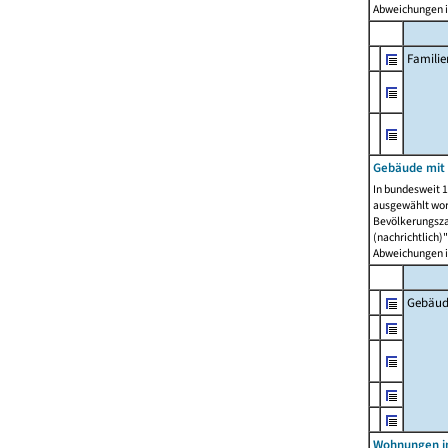
Abweichungen i
Famili
Gebäude mit
In bundesweit 1
ausgewählt wor
Bevölkerungszah
(nachrichtlich)"
Abweichungen i
Gebäud
Wohnungen i