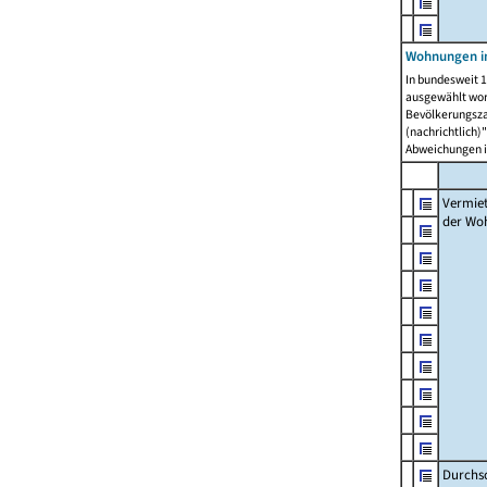
Wohnungen in
In bundesweit 1
ausgewählt wor
Bevölkerungszah
(nachrichtlich)"
Abweichungen i
Vermie
der Wo
Durchs