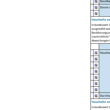
Bevölk
Davon m
Haushalte am
In bundesweit 1
ausgewählt wor
Bevölkerungszah
(nachrichtlich)"
Abweichungen i
Hausha
Durchsc
Haushalte am
In bundesweit 1