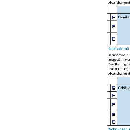
Abweichungen i
Famili
Gebäude mit
In bundesweit 1
ausgewählt wor
Bevölkerungszah
(nachrichtlich)"
Abweichungen i
Gebäud
Wohnungen i