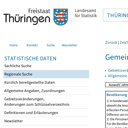
THÜRIN
Zurück
|
Zeic
Home
Kontakt
Suche
Newsletter
Gemein
STATISTISCHE DATEN
Sachliche Suche
▸
Gebietsver
Regionale Suche
▸
Allgemeine
Kürzlich bereitgestellte Daten
Allgemeine Angaben, Zuordnungen
Bevölkerung 
Gebietsveränderungen,
1) In bundeswei
Änderungen zum Schlüsselverzeichnis
obwohl die Ansc
erfassten Perso
Definitionen und Erläuterungen
Differenz von i
2) Die Persone
Newsletter
Für die Bevölke