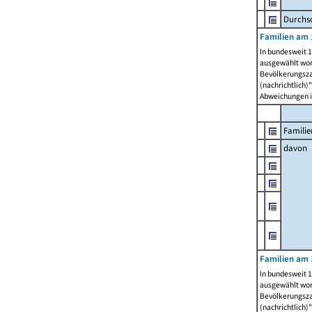
Durchsc
Familien am 
In bundesweit 1
ausgewählt wor
Bevölkerungszah
(nachrichtlich)"
Abweichungen i
Familie
davon
Familien am 
In bundesweit 1
ausgewählt wor
Bevölkerungszah
(nachrichtlich)"