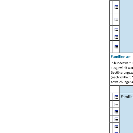
Familien am 
In bundesweit 1
ausgewählt wor
Bevölkerungszah
(nachrichtlich)"
Abweichungen i
Familie