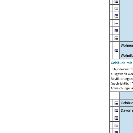
Wohnun
Wohnfl
Gebäude mit
In bundesweit 1
ausgewählt wor
Bevölkerungszah
(nachrichtlich)"
Abweichungen i
Gebäud
Davon m