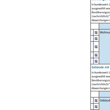
In bundesweit 1
ausgewählt wor
Bevölkerungszah
(nachrichtlich)"
Abweichungen i
Wohnun
Gebäude mit 
In bundesweit 1
ausgewählt wor
Bevölkerungszah
(nachrichtlich)"
Abweichungen i
Gebäud