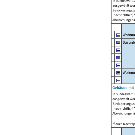
In bundesweit 1
ausgewählt wor
Bevölkerungszah
(nachrichtlich)"
Abweichungen i
Wohnun
Darunt
Wohnun
Gebäude mit
In bundesweit 1
ausgewählt wor
Bevölkerungszah
(nachrichtlich)"
Abweichungen i
1)
auch Nachtsp