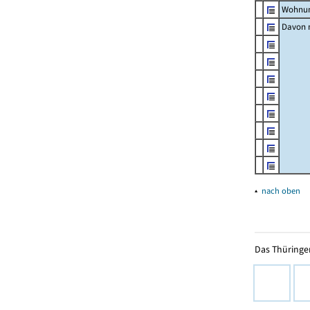
Wohnun
Davon m
▴
nach oben
Das Thüringer