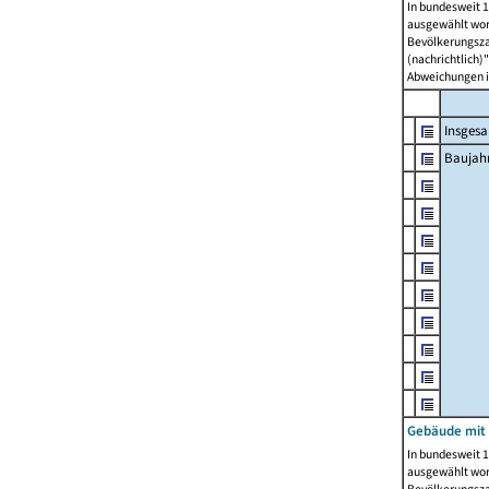
In bundesweit 1
ausgewählt wor
Bevölkerungszah
(nachrichtlich)"
Abweichungen i
Insges
Baujahr
Gebäude mit
In bundesweit 1
ausgewählt wor