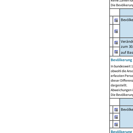
keine Zahlen f
Die Bevölkerung
Bevölk
Verände
zum 30.
auf Bas
Bevölkerung 
In bundesweit 1
obwohl die Ansc
erfassten Pers
dieser Differen
dargestellt.
Abweichungen i
Die Bevölkerung
Bevölk
Bevölkerung 