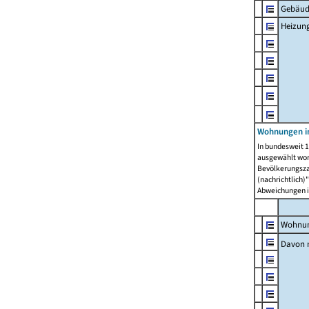
Gebäud
Heizun
Wohnungen i
In bundesweit 1
ausgewählt wor
Bevölkerungszah
(nachrichtlich)"
Abweichungen i
Wohnun
Davon 