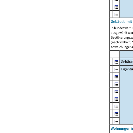
Gebäude mit
In bundesweit 1
ausgewählt wor
Bevölkerungszah
(nachrichtlich)"
Abweichungen i
Gebäud
Eigent
Wohnungen in