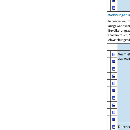
Wohnungen in
In bundesweit 1
ausgewählt wor
Bevölkerungszah
(nachrichtlich)"
Abweichungen i
Vermie
der Wo
Durchs