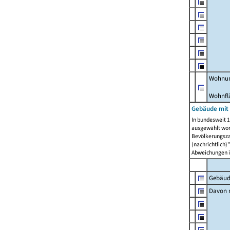
Wohnun
Wohnfl
Gebäude mit
In bundesweit 1
ausgewählt wor
Bevölkerungszah
(nachrichtlich)"
Abweichungen i
Gebäud
Davon m