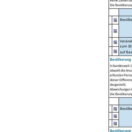
keine Zahlen f
Die Bevölkerung
Bevölk
Verände
zum 30.
auf Bas
Bevölkerung 
In bundesweit 1
obwohl die Ansc
erfassten Pers
dieser Differen
dargestellt.
Abweichungen i
Die Bevölkerung
Bevölk
Bevölkerung 