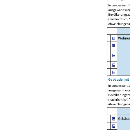
In bundesweit 1
ausgewählt wor
Bevölkerungszah
(nachrichtlich)"
Abweichungen i
Wohnun
Gebäude mit 
In bundesweit 1
ausgewählt wor
Bevölkerungszah
(nachrichtlich)"
Abweichungen i
Gebäud