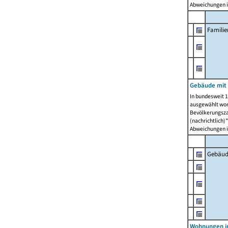
Abweichungen i
Famili
Gebäude mit
In bundesweit 1
ausgewählt wor
Bevölkerungszah
(nachrichtlich)"
Abweichungen i
Gebäud
Wohnungen i