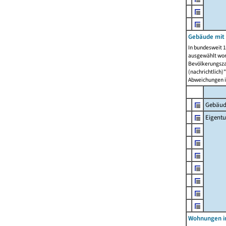
Gebäude mit
In bundesweit 1
ausgewählt wor
Bevölkerungszah
(nachrichtlich)"
Abweichungen i
Gebäud
Eigent
Wohnungen in