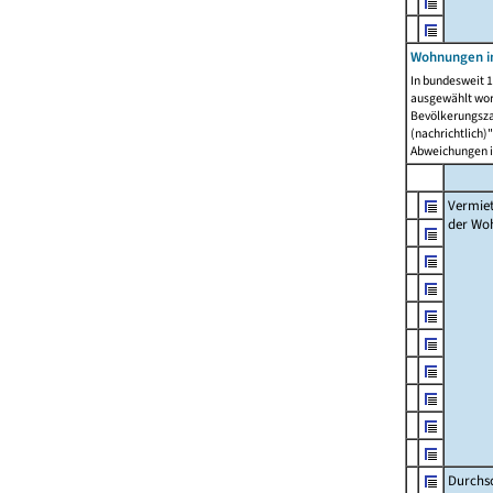
Wohnungen in
In bundesweit 1
ausgewählt wor
Bevölkerungszah
(nachrichtlich)"
Abweichungen i
Vermie
der Wo
Durchs