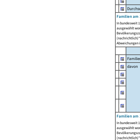
Durchsc
Familien am 
In bundesweit 1
ausgewählt wor
Bevölkerungszah
(nachrichtlich)"
Abweichungen i
Familie
davon
Familien am 
In bundesweit 1
ausgewählt wor
Bevölkerungszah
(nachrichtlich)"