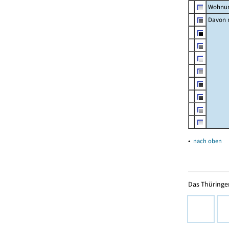
Wohnun
Davon m
▴
nach oben
Das Thüringer