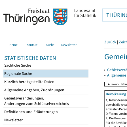
THÜRIN
Zurück
|
Zeic
Home
Kontakt
Suche
Newsletter
Gemei
STATISTISCHE DATEN
Sachliche Suche
▸
Gebietsver
Regionale Suche
▸
Allgemeine
Kürzlich bereitgestellte Daten
Allgemeine Angaben, Zuordnungen
Bevölkerung 
Gebietsveränderungen,
1) In bundeswei
Änderungen zum Schlüsselverzeichnis
obwohl die Ansc
erfassten Perso
Definitionen und Erläuterungen
Differenz von i
2) Die Persone
Newsletter
Für die Bevölke