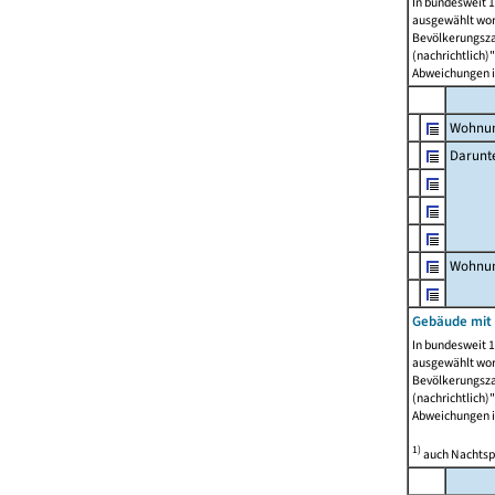
In bundesweit 1
ausgewählt wor
Bevölkerungszah
(nachrichtlich)"
Abweichungen i
Wohnun
Darunt
Wohnun
Gebäude mit
In bundesweit 1
ausgewählt wor
Bevölkerungszah
(nachrichtlich)"
Abweichungen i
1)
auch Nachtsp