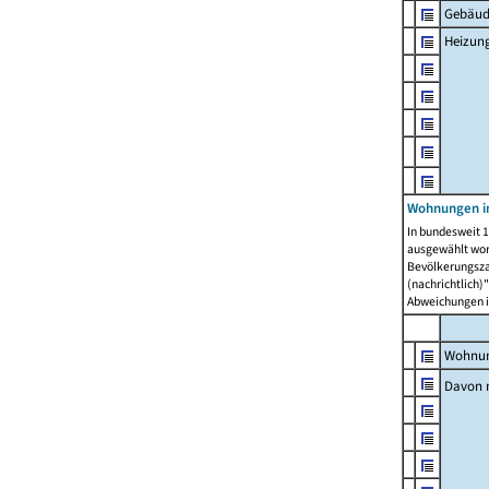
Gebäud
Heizun
Wohnungen i
In bundesweit 1
ausgewählt wor
Bevölkerungszah
(nachrichtlich)"
Abweichungen i
Wohnun
Davon 