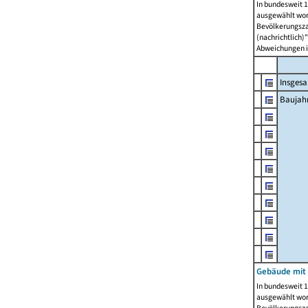
In bundesweit 1
ausgewählt wor
Bevölkerungszah
(nachrichtlich)"
Abweichungen i
Insges
Baujahr
Gebäude mit
In bundesweit 1
ausgewählt wor