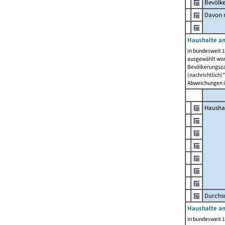
Bevölk
Davon m
Haushalte am
In bundesweit 1
ausgewählt wor
Bevölkerungszah
(nachrichtlich)"
Abweichungen i
Hausha
Durchsc
Haushalte am
In bundesweit 1