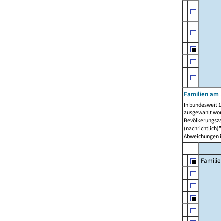
Familien am 
In bundesweit 1
ausgewählt wor
Bevölkerungszah
(nachrichtlich)"
Abweichungen i
Familie