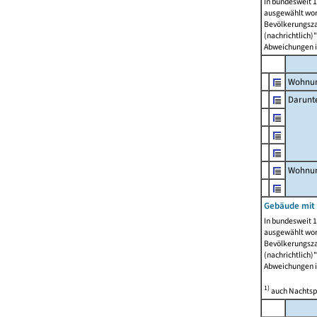
In bundesweit 1
ausgewählt wor
Bevölkerungszah
(nachrichtlich)"
Abweichungen i
Wohnun
Darunt
Wohnun
Gebäude mit
In bundesweit 1
ausgewählt wor
Bevölkerungszah
(nachrichtlich)"
Abweichungen i
1)
auch Nachtsp