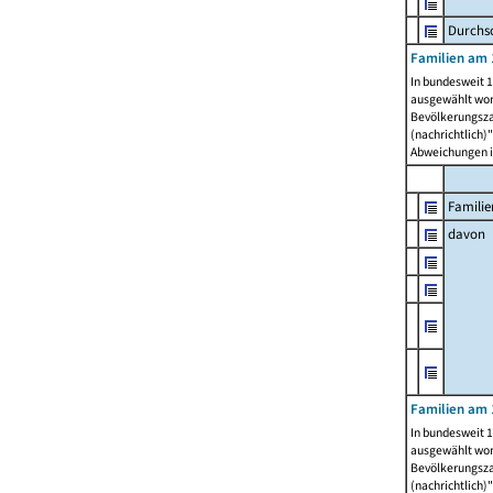
Durchsc
Familien am 
In bundesweit 1
ausgewählt wor
Bevölkerungszah
(nachrichtlich)"
Abweichungen i
Familie
davon
Familien am 
In bundesweit 1
ausgewählt wor
Bevölkerungszah
(nachrichtlich)"