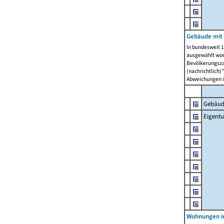
Gebäude mit
In bundesweit 1
ausgewählt wor
Bevölkerungszah
(nachrichtlich)"
Abweichungen i
Gebäud
Eigent
Wohnungen in