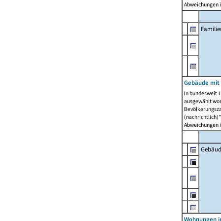
Abweichungen i
Famili
Gebäude mit
In bundesweit 1
ausgewählt wor
Bevölkerungszah
(nachrichtlich)"
Abweichungen i
Gebäud
Wohnungen i