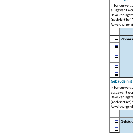
In bundesweit 1
ausgewählt wor
Bevölkerungszah
(nachrichtlich)"
Abweichungen i
Wohnun
Gebäude mit 
In bundesweit 1
ausgewählt wor
Bevölkerungszah
(nachrichtlich)"
Abweichungen i
Gebäud