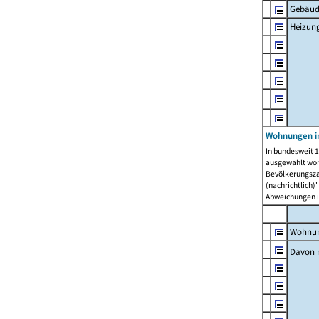
Gebäud
Heizun
Wohnungen i
In bundesweit 1
ausgewählt wor
Bevölkerungszah
(nachrichtlich)"
Abweichungen i
Wohnun
Davon 