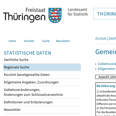
THÜRIN
Zurück
|
Zeic
Home
Kontakt
Suche
Newsletter
Gemein
STATISTISCHE DATEN
Sachliche Suche
▸
Gebietsver
Regionale Suche
▸
Allgemeine
Kürzlich bereitgestellte Daten
Allgemeine Angaben, Zuordnungen
Bevölkerung 
Gebietsveränderungen,
1) In bundeswei
Änderungen zum Schlüsselverzeichnis
obwohl die Ansc
erfassten Perso
Definitionen und Erläuterungen
Differenz von i
2) Die Persone
Newsletter
Für die Bevölke