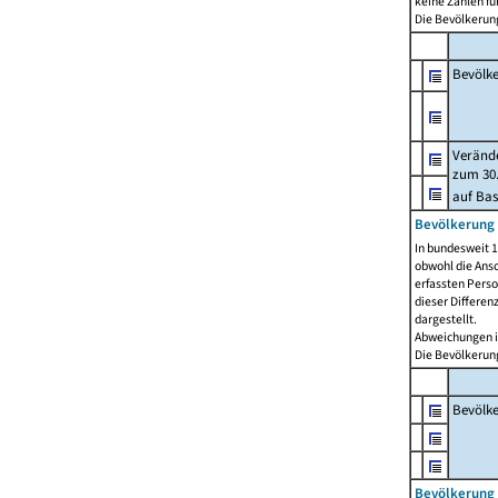
keine Zahlen f
Die Bevölkerung
Bevölk
Verände
zum 30.
auf Bas
Bevölkerung 
In bundesweit 1
obwohl die Ansc
erfassten Pers
dieser Differen
dargestellt.
Abweichungen i
Die Bevölkerung
Bevölk
Bevölkerung 