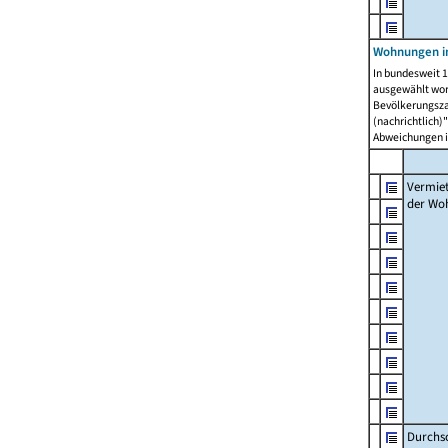
Wohnungen in
In bundesweit 1
ausgewählt wor
Bevölkerungszah
(nachrichtlich)"
Abweichungen i
Vermie
der Wo
Durchs