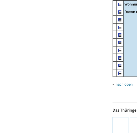
Wohnun
Davon m
▴
nach oben
Das Thüringer