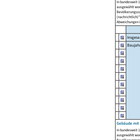
In bundesweit 1
ausgewählt wor
Bevölkerungszah
(nachrichtlich)"
Abweichungen i
Insges
Baujahr
Gebäude mit
In bundesweit 1
ausgewählt wor