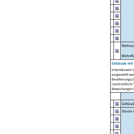
Wohnun
Wohnfl
Gebäude mit
In bundesweit 1
ausgewählt wor
Bevölkerungszah
(nachrichtlich)"
Abweichungen i
Gebäud
Davon m