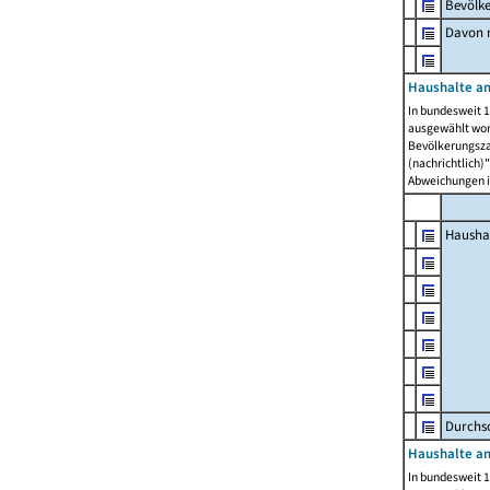
Bevölk
Davon m
Haushalte am
In bundesweit 1
ausgewählt wor
Bevölkerungszah
(nachrichtlich)"
Abweichungen i
Hausha
Durchsc
Haushalte am
In bundesweit 1