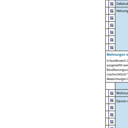
Gebäud
Heizun
Wohnungen i
In bundesweit 1
ausgewählt wor
Bevölkerungszah
(nachrichtlich)"
Abweichungen i
Wohnun
Davon 