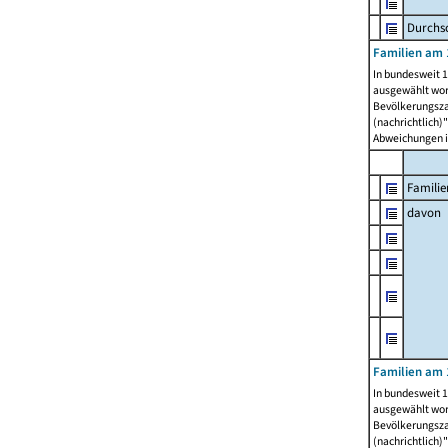
Durchsc
Familien am 
In bundesweit 1
ausgewählt wor
Bevölkerungszah
(nachrichtlich)"
Abweichungen i
Familie
davon
Familien am 
In bundesweit 1
ausgewählt wor
Bevölkerungszah
(nachrichtlich)"