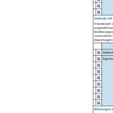
Gebäude mit
In bundesweit 1
ausgewählt wor
Bevölkerungszah
(nachrichtlich)"
Abweichungen i
Gebäud
Eigent
Wohnungen in