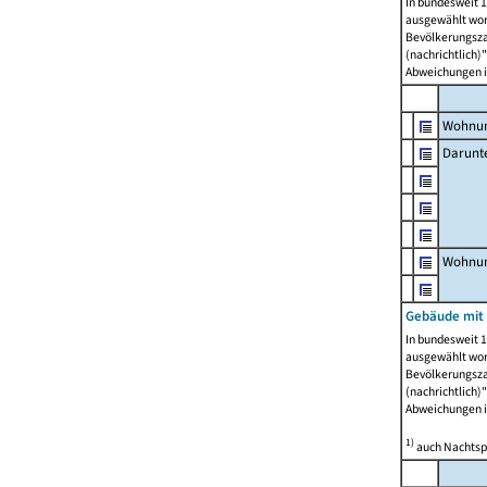
In bundesweit 1
ausgewählt wor
Bevölkerungszah
(nachrichtlich)"
Abweichungen i
Wohnun
Darunt
Wohnun
Gebäude mit
In bundesweit 1
ausgewählt wor
Bevölkerungszah
(nachrichtlich)"
Abweichungen i
1)
auch Nachtsp