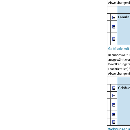
Abweichungen i
Famili
Gebäude mit
In bundesweit 1
ausgewählt wor
Bevölkerungszah
(nachrichtlich)"
Abweichungen i
Gebäud
Wohnungen i