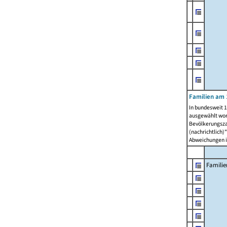
Familien am 
In bundesweit 1
ausgewählt wor
Bevölkerungszah
(nachrichtlich)"
Abweichungen i
Familie