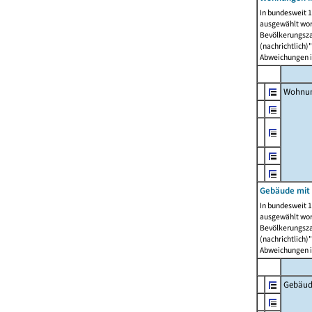
In bundesweit 1
ausgewählt wor
Bevölkerungszah
(nachrichtlich)"
Abweichungen i
Wohnun
Gebäude mit 
In bundesweit 1
ausgewählt wor
Bevölkerungszah
(nachrichtlich)"
Abweichungen i
Gebäud