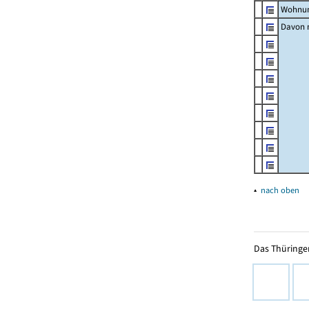
Wohnun
Davon m
▴
nach oben
Das Thüringer