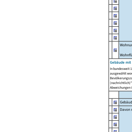
Wohnun
Wohnfl
Gebäude mit
In bundesweit 1
ausgewählt wor
Bevölkerungszah
(nachrichtlich)"
Abweichungen i
Gebäud
Davon m