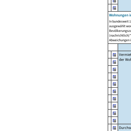
Wohnungen in
In bundesweit 1
ausgewählt wor
Bevölkerungszah
(nachrichtlich)"
Abweichungen i
Vermie
der Wo
Durchs