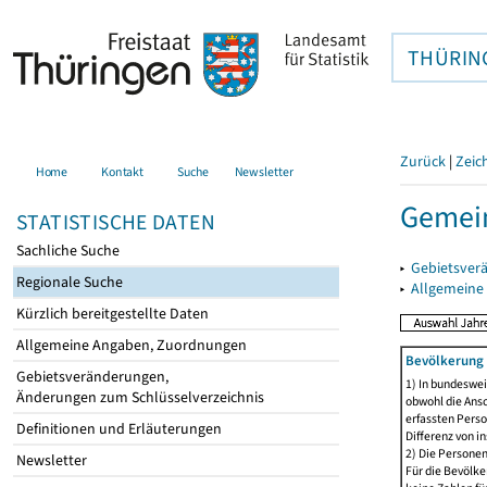
THÜRIN
Zurück
|
Zeic
Home
Kontakt
Suche
Newsletter
Gemein
STATISTISCHE DATEN
Sachliche Suche
▸
Gebietsver
Regionale Suche
▸
Allgemeine
Kürzlich bereitgestellte Daten
Allgemeine Angaben, Zuordnungen
Bevölkerung 
Gebietsveränderungen,
1) In bundeswei
Änderungen zum Schlüsselverzeichnis
obwohl die Ansc
erfassten Perso
Definitionen und Erläuterungen
Differenz von i
2) Die Persone
Newsletter
Für die Bevölke