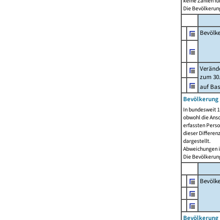
keine Zahlen f
Die Bevölkerung
Bevölk
Verände
zum 30.
auf Bas
Bevölkerung 
In bundesweit 1
obwohl die Ansc
erfassten Pers
dieser Differen
dargestellt.
Abweichungen i
Die Bevölkerung
Bevölk
Bevölkerung 