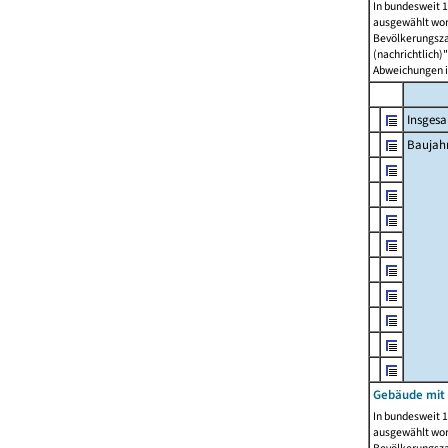
In bundesweit 1
ausgewählt wor
Bevölkerungszah
(nachrichtlich)"
Abweichungen i
Insges
Baujahr
Gebäude mit
In bundesweit 1
ausgewählt wor