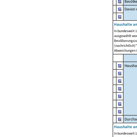
Bevölk
Davon m
Haushalte am
In bundesweit 1
ausgewählt wor
Bevölkerungszah
(nachrichtlich)"
Abweichungen i
Hausha
Durchsc
Haushalte am
In bundesweit 1