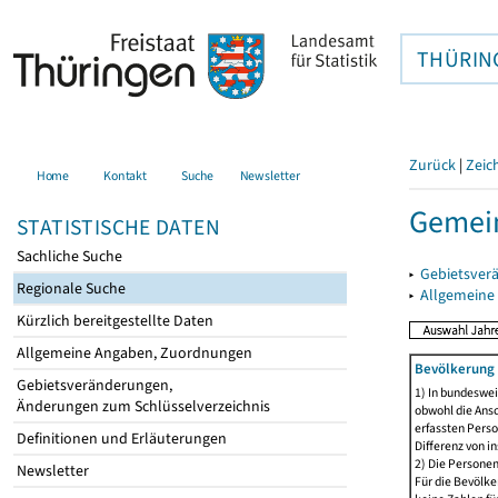
THÜRIN
Zurück
|
Zeic
Home
Kontakt
Suche
Newsletter
Gemein
STATISTISCHE DATEN
Sachliche Suche
▸
Gebietsver
Regionale Suche
▸
Allgemeine
Kürzlich bereitgestellte Daten
Allgemeine Angaben, Zuordnungen
Bevölkerung 
Gebietsveränderungen,
1) In bundeswei
Änderungen zum Schlüsselverzeichnis
obwohl die Ansc
erfassten Perso
Definitionen und Erläuterungen
Differenz von i
2) Die Persone
Newsletter
Für die Bevölke