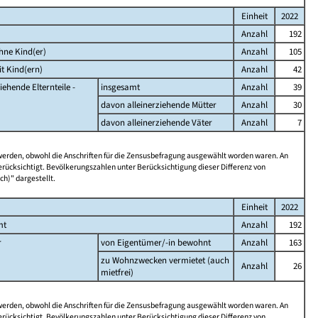
Einheit
2022
Anzahl
192
hne Kind(er)
Anzahl
105
t Kind(ern)
Anzahl
42
iehende Elternteile -
insgesamt
Anzahl
39
davon alleinerziehende Mütter
Anzahl
30
davon alleinerziehende Väter
Anzahl
7
 werden, obwohl die Anschriften für die Zensusbefragung ausgewählt worden waren. An
rücksichtigt. Bevölkerungszahlen unter Berücksichtigung dieser Differenz von
ch)" dargestellt.
Einheit
2022
mt
Anzahl
192
r
von Eigentümer/-in bewohnt
Anzahl
163
zu Wohnzwecken vermietet (auch
Anzahl
26
mietfrei)
 werden, obwohl die Anschriften für die Zensusbefragung ausgewählt worden waren. An
rücksichtigt. Bevölkerungszahlen unter Berücksichtigung dieser Differenz von