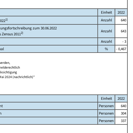
Einheit
2022
1)
Anzahl
640
2022
rungsfortschreibung zum 30.06.2022
Anzahl
643
2)
s Zensus 2011
Anzahl
- 3
ual
%
- 0,467
werden,
melderechtlich
cksichtigung
Mai 2024 (nachrichtlich)"
Einheit
2022
mt
Personen
640
h
Personen
304
Personen
337