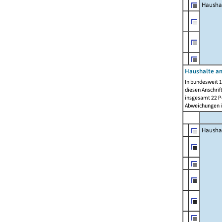
Hausha
Haushalte am
In bundesweit 1
diesen Anschrif
insgesamt 22 Pe
Abweichungen i
Hausha