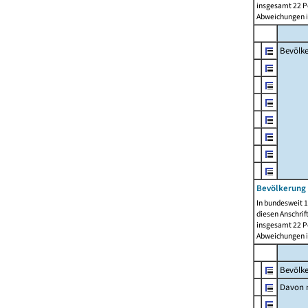
insgesamt 22 Pe
Abweichungen i
Bevölk
Bevölkerung 
In bundesweit 1
diesen Anschrif
insgesamt 22 Pe
Abweichungen i
Bevölk
Davon m