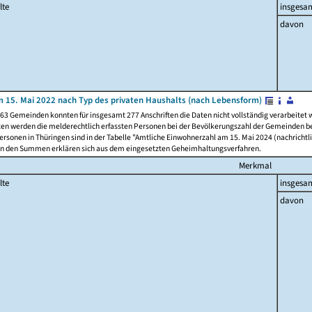
lte
insgesa
davon
 15. Mai 2022 nach Typ des privaten Haushalts (nach Lebensform)
63 Gemeinden konnten für insgesamt 277 Anschriften die Daten nicht vollständig verarbeitet
ten werden die melderechtlich erfassten Personen bei der Bevölkerungszahl der Gemeinden be
rsonen in Thüringen sind in der Tabelle "Amtliche Einwohnerzahl am 15. Mai 2024 (nachrichtli
n den Summen erklären sich aus dem eingesetzten Geheimhaltungsverfahren.
Merkmal
lte
insgesa
davon