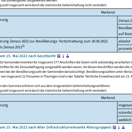
ür das Bundesgebiet ausgewiesen werden.
szahl insgesamt wird durch die statistische Geheimhaltung nicht verändert.
Merkmal
erung
Zensus 
Bevölke
auf Basi
rung Zensus 2022 zur Bevölkerungs- fortschreibung zum 30.06.2022
absolut
2)
is Zensus 2011
prozent
am 15. Mai 2022 nach Geschlecht
63 Gemeinden konnten für insgesamt 277 Anschriften die Daten nicht vollständig verarbeitet 
hriften für die Zensusbefragung ausgewählt worden waren. An diesen Anschriften werden die 
onen bei der Bevölkerungszahl der Gemeinden berücksichtigt. Bevölkerungszahlen unter Berü
z von insgesamt 22 Personen in Thüringen sind in der Tabelle "Amtliche Einwohnerzahl am 15. 
n den Summen erklären sich aus dem eingesetzten Geheimhaltungsverfahren.
szahl insgesamt wird durch die statistische Geheimhaltung nicht verändert.
Merkmal
erung
insgesa
männlic
weiblich
am 15. Mai 2022 nach Alter (Infrastrukturrelevante Altersgruppen)