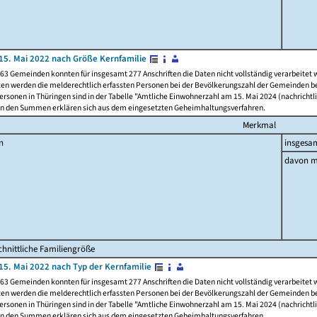
15. Mai 2022 nach Größe Kernfamilie
63 Gemeinden konnten für insgesamt 277 Anschriften die Daten nicht vollständig verarbeitet
ten werden die melderechtlich erfassten Personen bei der Bevölkerungszahl der Gemeinden be
rsonen in Thüringen sind in der Tabelle "Amtliche Einwohnerzahl am 15. Mai 2024 (nachrichtli
n den Summen erklären sich aus dem eingesetzten Geheimhaltungsverfahren.
Merkmal
n
insgesa
davon m
hnittliche Familiengröße
15. Mai 2022 nach Typ der Kernfamilie
63 Gemeinden konnten für insgesamt 277 Anschriften die Daten nicht vollständig verarbeitet
ten werden die melderechtlich erfassten Personen bei der Bevölkerungszahl der Gemeinden be
rsonen in Thüringen sind in der Tabelle "Amtliche Einwohnerzahl am 15. Mai 2024 (nachrichtli
n den Summen erklären sich aus dem eingesetzten Geheimhaltungsverfahren.