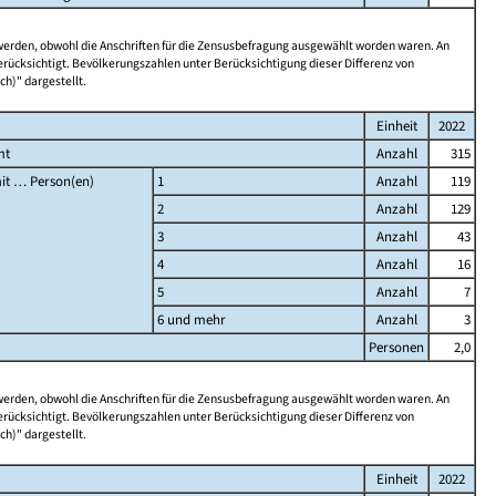
 werden, obwohl die Anschriften für die Zensusbefragung ausgewählt worden waren. An
rücksichtigt. Bevölkerungszahlen unter Berücksichtigung dieser Differenz von
ch)" dargestellt.
Einheit
2022
mt
Anzahl
315
it … Person(en)
1
Anzahl
119
2
Anzahl
129
3
Anzahl
43
4
Anzahl
16
5
Anzahl
7
6 und mehr
Anzahl
3
Personen
2,0
 werden, obwohl die Anschriften für die Zensusbefragung ausgewählt worden waren. An
rücksichtigt. Bevölkerungszahlen unter Berücksichtigung dieser Differenz von
ch)" dargestellt.
Einheit
2022