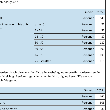
ch)" dargestellt.
Einheit
2022
mt
Personen
640
 Alter von … bis unter
unter 6
Personen
26
en
6 - 18
Personen
36
18 - 30
Personen
37
30 - 50
Personen
130
50 - 65
Personen
196
65 - 75
Personen
103
75 und älter
Personen
110
 werden, obwohl die Anschriften für die Zensusbefragung ausgewählt worden waren. An
rücksichtigt. Bevölkerungszahlen unter Berücksichtigung dieser Differenz von
ch)" dargestellt.
Einheit
2022
Personen
640
land
Personen
606
 und Sonstige
Personen
36