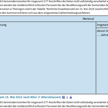
63 Gemeinden konnten für insgesamt 277 Anschriften die Daten nicht vollständig verarbeitet
ten werden die melderechtlich erfassten Personen bei der Bevölkerungszahl der Gemeinden be
rsonen in Thüringen sind in der Tabelle "Amtliche Einwohnerzahl am 15. Mai 2024 (nachrichtli
n den Summen erklären sich aus dem eingesetzten Geheimhaltungsverfahren.
Merkmal
erung
insgesa
davon im
… Jahr
am 15. Mai 2022 nach Alter (7 Altersklassen)
63 Gemeinden konnten für insgesamt 277 Anschriften die Daten nicht vollständig verarbeitet
ten werden die melderechtlich erfassten Personen bei der Bevölkerungszahl der Gemeinden be