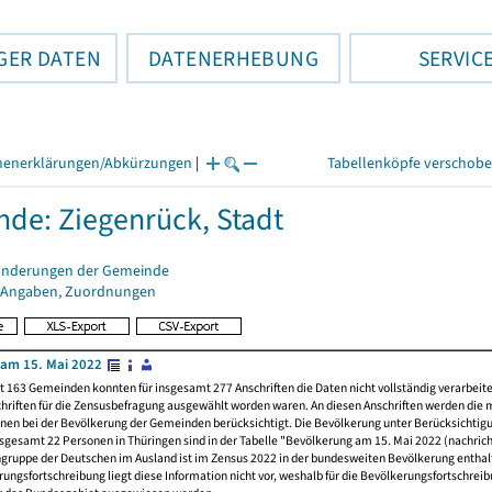
GER DATEN
DATENERHEBUNG
SERVIC
henerklärungen/Abkürzungen
|
Tabellenköpfe verschob
de: Ziegenrück, Stadt
änderungen der Gemeinde
 Angaben, Zuordnungen
am 15. Mai 2022
t 163 Gemeinden konnten für insgesamt 277 Anschriften die Daten nicht vollständig verarbeit
hriften für die Zensusbefragung ausgewählt worden waren. An diesen Anschriften werden die 
nen bei der Bevölkerung der Gemeinden berücksichtigt. Die Bevölkerung unter Berücksichtig
nsgesamt 22 Personen in Thüringen sind in der Tabelle "Bevölkerung am 15. Mai 2022 (nachricht
ngruppe der Deutschen im Ausland ist im Zensus 2022 in der bundesweiten Bevölkerung enthal
rungsfortschreibung liegt diese Information nicht vor, weshalb für die Bevölkerungsfortschrei