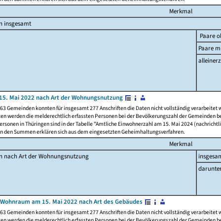
Merkmal
n insgesamt
Paare o
Paare mi
alleinerz
15. Mai 2022 nach Art der Wohnungsnutzung
63 Gemeinden konnten für insgesamt 277 Anschriften die Daten nicht vollständig verarbeitet
ten werden die melderechtlich erfassten Personen bei der Bevölkerungszahl der Gemeinden be
rsonen in Thüringen sind in der Tabelle "Amtliche Einwohnerzahl am 15. Mai 2024 (nachrichtli
n den Summen erklären sich aus dem eingesetzten Geheimhaltungsverfahren.
Merkmal
en nach Art der Wohnungsnutzung
insgesa
darunte
 Wohnraum am 15. Mai 2022 nach Art des Gebäudes
63 Gemeinden konnten für insgesamt 277 Anschriften die Daten nicht vollständig verarbeitet
ten werden die melderechtlich erfassten Personen bei der Bevölkerungszahl der Gemeinden be