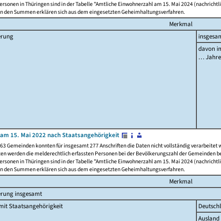
rsonen in Thüringen sind in der Tabelle "Amtliche Einwohnerzahl am 15. Mai 2024 (nachrichtli
n den Summen erklären sich aus dem eingesetzten Geheimhaltungsverfahren.
Merkmal
erung
insgesa
davon im
… Jahr
am 15. Mai 2022 nach Staatsangehörigkeit
63 Gemeinden konnten für insgesamt 277 Anschriften die Daten nicht vollständig verarbeitet
ten werden die melderechtlich erfassten Personen bei der Bevölkerungszahl der Gemeinden be
rsonen in Thüringen sind in der Tabelle "Amtliche Einwohnerzahl am 15. Mai 2024 (nachrichtli
n den Summen erklären sich aus dem eingesetzten Geheimhaltungsverfahren.
Merkmal
erung insgesamt
it Staatsangehörigkeit
Deutsch
Ausland