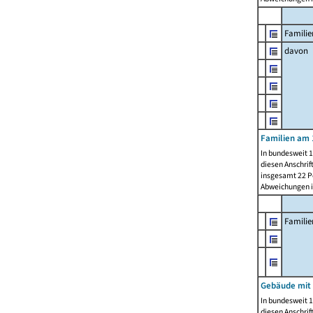
Familie
davon
Familien am 
In bundesweit 1
diesen Anschrif
insgesamt 22 Pe
Abweichungen i
Famili
Gebäude mit
In bundesweit 1
diesen Anschrif