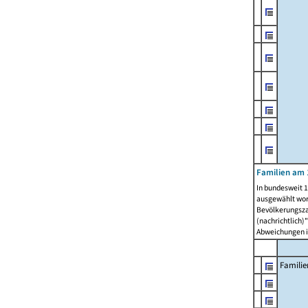
Familien am 
In bundesweit 1
ausgewählt wor
Bevölkerungszah
(nachrichtlich)"
Abweichungen i
Familie