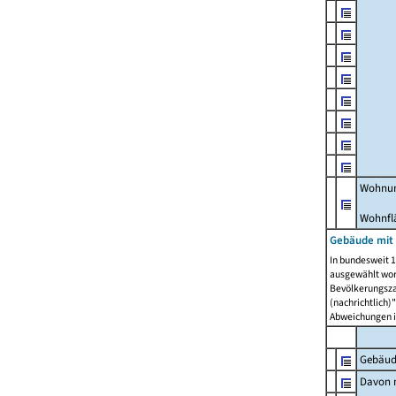
Wohnun
Wohnfl
Gebäude mit
In bundesweit 1
ausgewählt wor
Bevölkerungszah
(nachrichtlich)"
Abweichungen i
Gebäud
Davon m