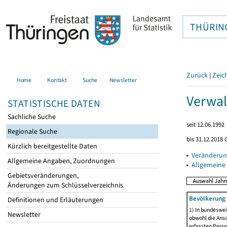
THÜRIN
Zurück
|
Zeic
Home
Kontakt
Suche
Newsletter
Verwal
STATISTISCHE DATEN
Sachliche Suche
seit 12.06.1992
Regionale Suche
bis 31.12.2018 
Kürzlich bereitgestellte Daten
▸
Veränderun
Allgemeine Angaben, Zuordnungen
▸
Allgemeine
Gebietsveränderungen,
Änderungen zum Schlüsselverzeichnis
Bevölkerung 
Definitionen und Erläuterungen
1) In bundeswei
Newsletter
obwohl die Ansc
erfassten Perso