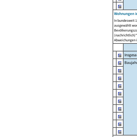
Wohnungen in
In bundesweit 1
ausgewählt wor
Bevölkerungszah
(nachrichtlich)"
Abweichungen i
Insges
Baujahr