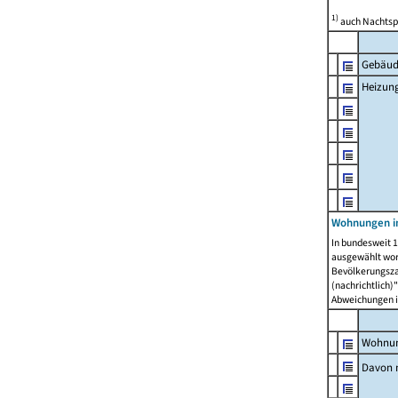
1)
auch Nachtsp
Gebäud
Heizun
Wohnungen i
In bundesweit 1
ausgewählt wor
Bevölkerungszah
(nachrichtlich)"
Abweichungen i
Wohnun
Davon 