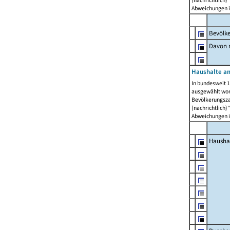
Abweichungen i
Bevölk
Davon m
Haushalte am
In bundesweit 1
ausgewählt wor
Bevölkerungszah
(nachrichtlich)"
Abweichungen i
Hausha