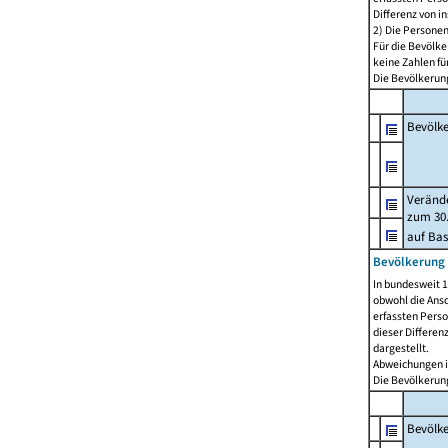
Differenz von i
2) Die Persone
Für die Bevölke
keine Zahlen f
Die Bevölkerung
Bevölk
Verände
zum 30.
auf Bas
Bevölkerung 
In bundesweit 1
obwohl die Ansc
erfassten Pers
dieser Differen
dargestellt.
Abweichungen i
Die Bevölkerung
Bevölk