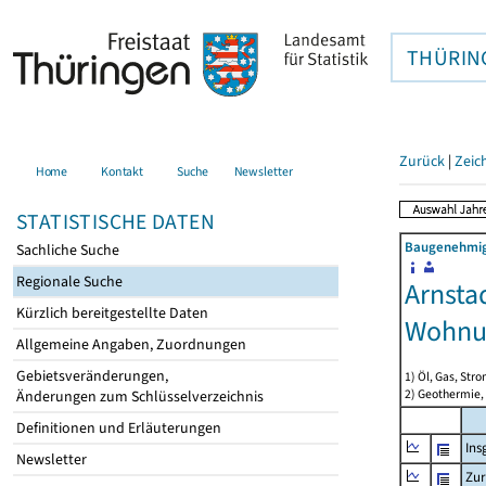
THÜRIN
Zurück
|
Zeic
Home
Kontakt
Suche
Newsletter
STATISTISCHE DATEN
Baugenehmigu
Sachliche Suche
Regionale Suche
Arnsta
Kürzlich bereitgestellte Daten
Wohnu
Allgemeine Angaben, Zuordnungen
Gebietsveränderungen,
1) Öl, Gas, Stro
2) Geothermie,
Änderungen zum Schlüsselverzeichnis
Definitionen und Erläuterungen
Ins
Newsletter
Zur