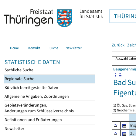
THÜRIN
Zurück
|
Zeic
Home
Kontakt
Suche
Newsletter
STATISTISCHE DATEN
Baugenehmigu
Sachliche Suche
Regionale Suche
Bad Su
Kürzlich bereitgestellte Daten
Eigen
Allgemeine Angaben, Zuordnungen
Gebietsveränderungen,
1) Öl, Gas, Stro
2) Geothermie,
Änderungen zum Schlüsselverzeichnis
Definitionen und Erläuterungen
Ins
Newsletter
Zur