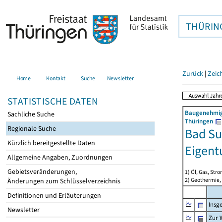
THÜRIN
Zurück
|
Zeic
Home
Kontakt
Suche
Newsletter
STATISTISCHE DATEN
Baugenehmigu
Sachliche Suche
Thüringen
Regionale Suche
Bad Su
Kürzlich bereitgestellte Daten
Eigen
Allgemeine Angaben, Zuordnungen
Gebietsveränderungen,
1) Öl, Gas, Stro
2) Geothermie,
Änderungen zum Schlüsselverzeichnis
Definitionen und Erläuterungen
Insg
Newsletter
Zur 